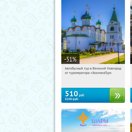
-51
%
Автобусный тур в Великий Новгород
11:42:00
Купили:
2
от туроператора «ХохломаТур»
Сенная площадь
510
руб.
5190
руб.