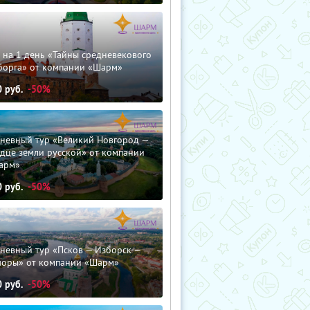
 на 1 день «Тайны средневекового
борга» от компании «Шарм»
0
руб.
-50%
дневный тур «Великий Новгород —
дце земли русской» от компании
арм»
0
руб.
-50%
невный тур «Псков — Изборск —
чоры» от компании «Шарм»
0
руб.
-50%