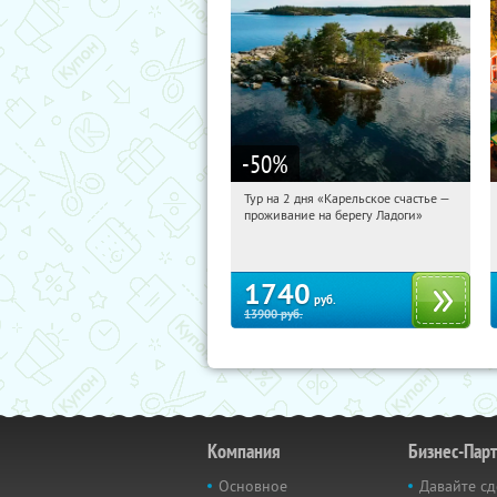
-50
%
Тур на 2 дня «Карельское счастье —
11:42:00
Купили:
39
проживание на берегу Ладоги»
Достоевская
1740
руб.
13900
руб.
Компания
Бизнес-Пар
Основное
Давайте сд