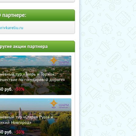
 партнере:
urivkareliu.ru
ругие акции партнера
невный тур «Тверь и Торжок:
ешествие по государевой дороге»
40
руб.
-50%
невный тур «Старая Русса и
ликий Новгород»
40
руб.
-50%