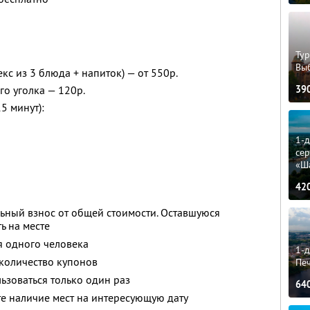
Тур
Вы
кс из 3 блюда + напиток) — от 550р.
39
о уголка — 120р.
5 минут):
1-
сер
«Ш
42
ьный взнос от общей стоимости. Оставшуюся
ь на месте
я одного человека
1-д
количество купонов
Пе
зоваться только один раз
64
е наличие мест на интересующую дату