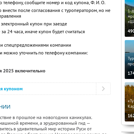
о телефону, сообщите номер и код купона,
Ф. И. О.
 внести после согласования с туроператором, но не
1-д
тправления
мр
«Ш
 электронный купон при заезде
за 24 часа, иначе купон будет считаться
49
ими спецпредложениями компании
 можно уточнить по телефону компании:
Тур
пр
ря 2025 включительно
17
ся купоном
«Ту
Кар
НИИ
16
ствие в прошлое на новогодних каникулах.
машиной времени, а эрудированный гид —
итесь в удивительный мир истории Руси от