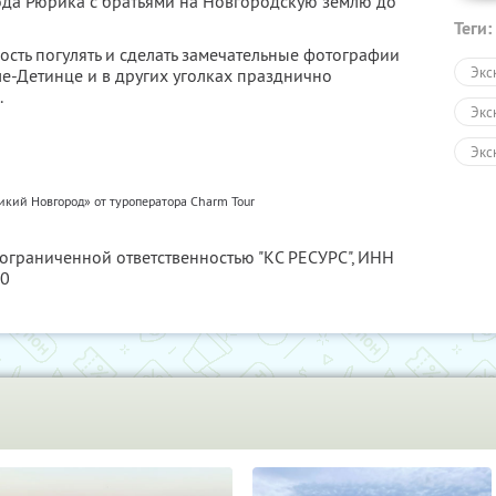
ода Рюрика с братьями на Новгородскую землю до
Теги:
ность погулять и сделать замечательные фотографии
Экс
е-Детинце и в других уголках празднично
.
Экс
Экс
Авт
икий Новгород» от туроператора Charm Tour
Пеш
 ограниченной ответственностью "КС РЕСУРС",
ИНН
Зол
80
Раз