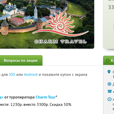
3
Вопросы по акции
К
а для
IOS
или
Android
и покажите купон с экрана
д»
от туроператора
Charm Tour
*
месте: 1230р. вместо 3300р. Скидка 50%