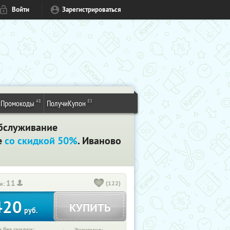
Войти
Зарегистрироваться
48
83
Промокоды
ПолучиКупон
обслуживание
е
со скидкой 50%
. Иваново
11
(122)
и:
420
КУПИТЬ
руб.
 без скидки: