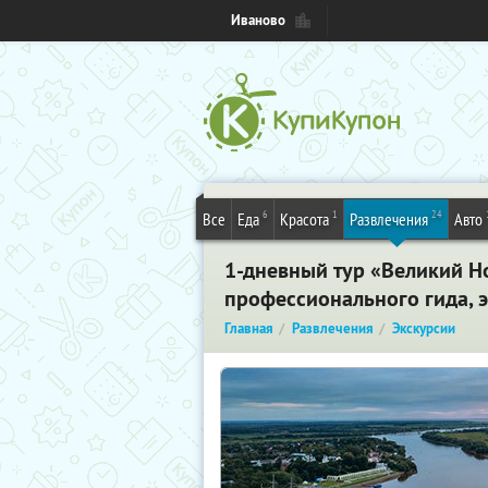
Иваново
6
1
24
Все
Еда
Красота
Развлечения
Авто
1-дневный тур «Великий Но
профессионального гида, 
Главная
Развлечения
Экскурсии