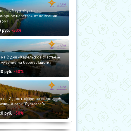
невный тур «Рускеала —
аморное царство» от компании
арм»
0
руб.
-50%
 на 2 дня «Карельское счастье —
оживание на берегу Ладоги»
40
руб.
-50%
р на 2 дня: сафари по водопадам
елии и парк “Рускеала"»
20
руб.
-50%