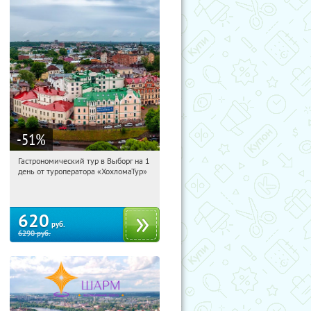
-51
%
Гастрономический тур в Выборг на 1
11:42:00
Купили:
5
день от туроператора «ХохломаТур»
Сенная площадь
620
руб.
6290
руб.