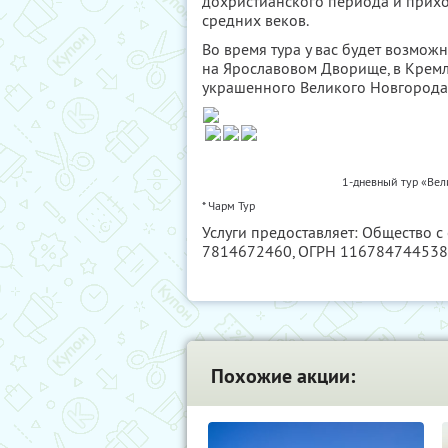
дохристианского периода и прих
средних веков.
Во время тура у вас будет возмож
на Ярославовом Дворище, в Кремл
украшенного Великого Новгорода
1-дневный тур «Вел
* Чарм Тур
Услуги предоставляет: Общество с
7814672460
, ОГРН 11678474453
Похожие акции: