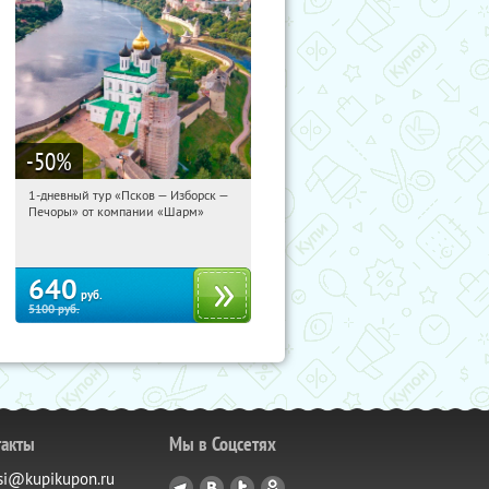
-50
%
1-дневный тур «Псков — Изборск —
11:42:00
Купили:
12
Печоры» от компании «Шарм»
Достоевская
640
руб.
5100
руб.
такты
Мы в Соцсетях
si@kupikupon.ru