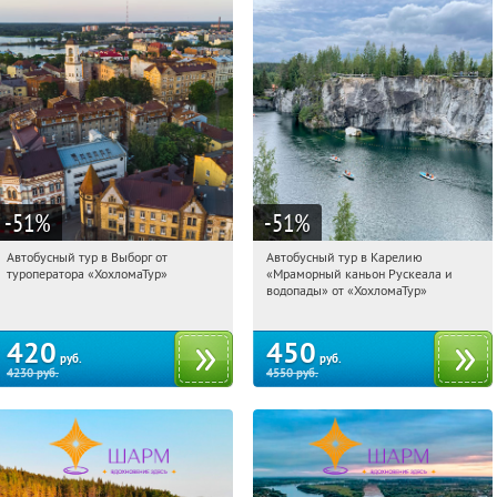
-51
%
-51
%
Автобусный тур в Выборг от
Автобусный тур в Карелию
11:42:00
Купили:
9
11:42:00
Купили:
24
туроператора «ХохломаТур»
«Мраморный каньон Рускеала и
Сенная площадь
Сенная площадь
водопады» от «ХохломаТур»
420
450
руб.
руб.
4230
руб.
4550
руб.