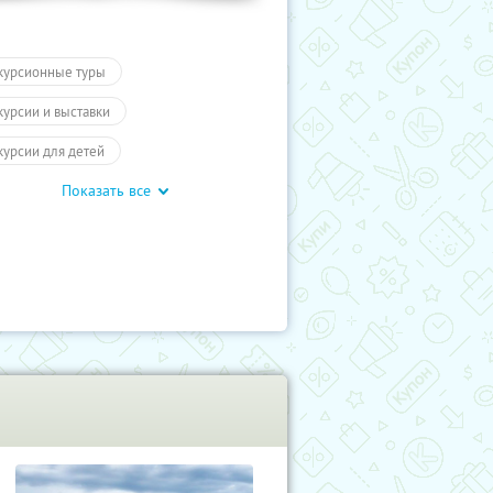
курсионные туры
курсии и выставки
курсии для детей
Показать все
обусные экскурсии
ие экскурсии
Экскурсии
отое кольцо
Туры
влечения