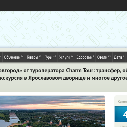
1
31
26
13
12
1
16
6
Обучение
Товары
Туры
Услуги
Здоровье
Отели
Дети
вгород» от туроператора Charm Tour: трансфер, 
экскурсия в Ярославовом дворище и многое друго
Купил
Цена