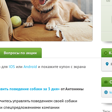
∞
Вопросы по акции
К
а для
IOS
или
Android
и покажите купон с экрана
О
вить поведение собаки за 3 дня»
от Антонины
k
читесь управлять поведением своей собаки
ими спецпредложениями компании
Теги: