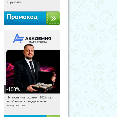
Россия
«Бруноям»
Промокод
-100
%
Интенсив «Автоконтент 2026: как
05:16:58
Получили:
4
зарабатывать там, где еще нет
Россия
конкурентов»