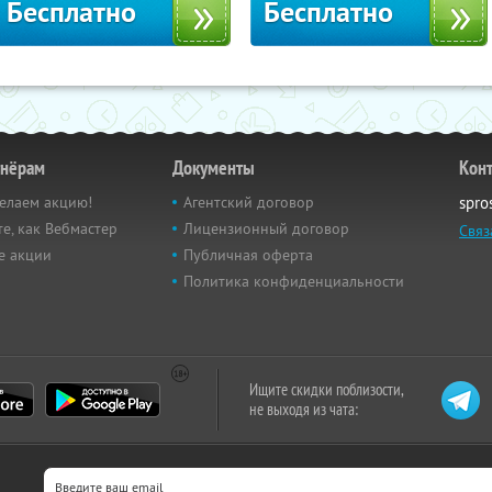
Бесплатно
Бесплатно
тнёрам
Документы
Кон
елаем акцию!
Агентский договор
spro
е, как Вебмастер
Лицензионный договор
Связ
е акции
Публичная оферта
Политика конфиденциальности
Ищите скидки поблизости,
не выходя из чата: