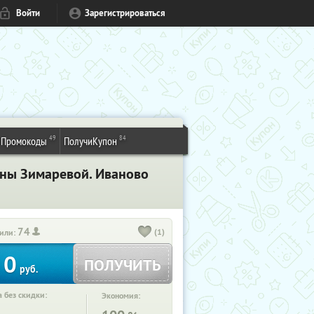
Войти
Зарегистрироваться
49
84
Промокоды
ПолучиКупон
ины Зимаревой. Иваново
74
(1)
или:
0
ПОЛУЧИТЬ
руб.
 без скидки:
Экономия: