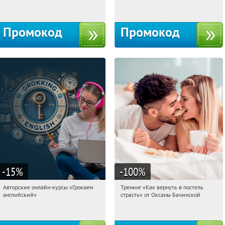
Россия
Россия
Промокод
Промокод
-15
%
-100
%
Авторские онлайн-курсы «Грокаем
Тренинг «Как вернуть в постель
05:16:58
Получили:
4
05:16:58
Получили:
16
английский»
страсть» от Оксаны Бачинской
Россия
Россия