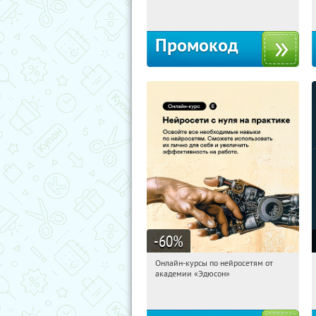
Россия
Промокод
-60
%
Онлайн-курсы по нейросетям от
05:16:58
Получили:
6
академии «Эдюсон»
Москва