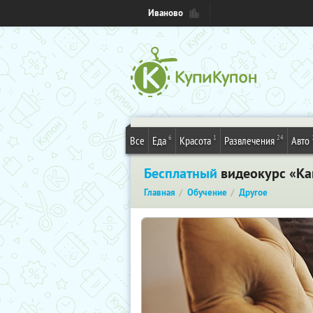
Иваново
6
1
24
Все
Еда
Красота
Развлечения
Авто
Бесплатный
видеокурс «Как
Главная
Обучение
Другое