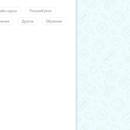
айн-курсы
ПолучиКупон
чение
Другое
Обучение