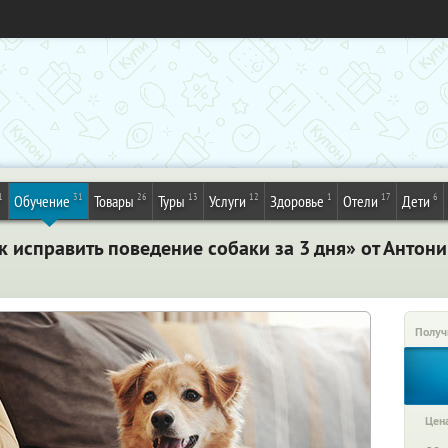
1
31
26
13
12
1
17
6
Обучение
Товары
Туры
Услуги
Здоровье
Отели
Дети
 исправить поведение собаки за 3 дня» от Антон
Получ
Цена