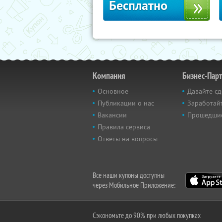
Бесплатно
Компания
Бизнес-Пар
Основное
Давайте сд
Публикации о нас
Заработайт
Вакансии
Прошедши
Правила сервиса
Ответы на вопросы
Все наши купоны доступны
через Мобильное Приложение:
Сэкономьте до 90% при любых покупках