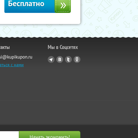
Бесплатно
такты
Мы в Соцсетях
si@kupikupon.ru
аться с нами