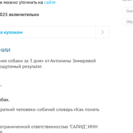
и можно уточнить на
сайте
Онл
2025 включительно
Обу
ся купоном
НИИ
ние собаки за 3 дня» от Антонины Зимаревой
ощутимый результат.
,
обак.
краткий человеко-собачий словарь «Как понять
 ограниченной ответственностью “САЛИД”,
ИНН
76