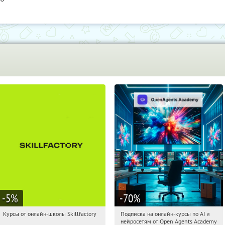
-5
%
-70
%
Курсы от онлайн-школы Skillfactory
Подписка на онлайн-курсы по AI и
05:16:58
Получи первым!
05:16:58
Получили:
18
нейросетям от Open Agents Academy