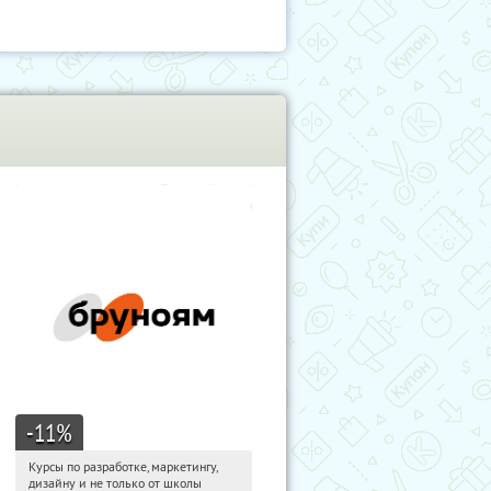
-11
%
Курсы по разработке, маркетингу,
05:16:58
Получи первым!
дизайну и не только от школы