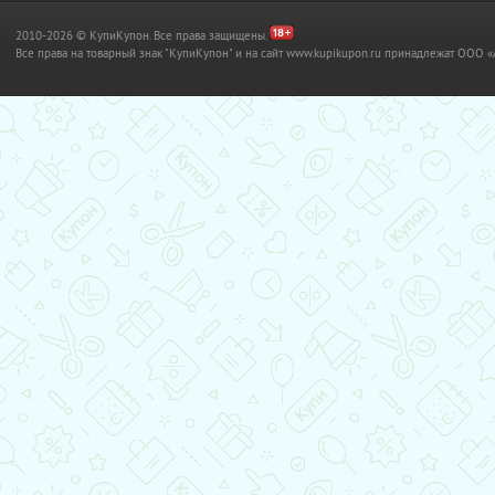
2010-2026 © КупиКупон. Все права защищены.
Все права на товарный знак "КупиКупон" и на сайт www.kupikupon.ru принадлежат OO