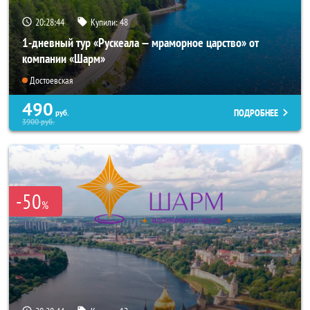
20:28:43
Купили:
48
1-дневный тур «Рускеала — мраморное царство» от
компании «Шарм»
Достоевская
490
ПОДРОБНЕЕ
руб.
3900
руб.
-50
%