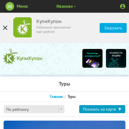
Меню
Иваново
КупиКупон
Мобильное приложение
Загрузить
ещё удобнее
Туры
Главная
Туры
Показать на карте
По рейтингу