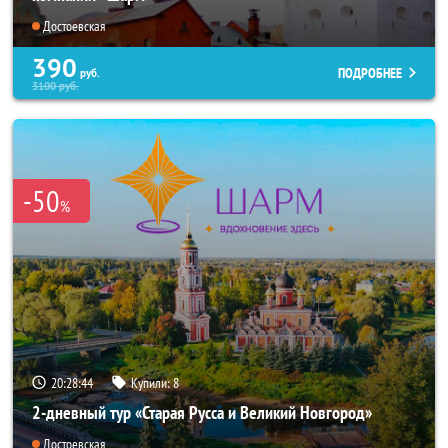
Достоевская
390
ПОДРОБНЕЕ
руб.
3100
руб.
-50
%
20:28:43
Купили:
8
2-дневный тур «Старая Русса и Великий Новгород»
Достоевская