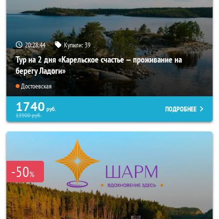
20:28:43
Купили:
39
Тур на 2 дня «Карельское счастье — проживание на
берегу Ладоги»
Достоевская
1740
ПОДРОБНЕЕ
руб.
13900
руб.
-50
%