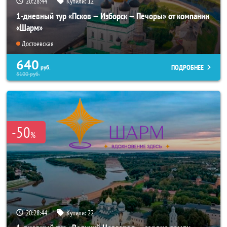
20:28:43
Купили:
12
1-дневный тур «Псков — Изборск — Печоры» от компании
«Шарм»
Достоевская
640
ПОДРОБНЕЕ
руб.
5100
руб.
-50
%
20:28:43
Купили:
22