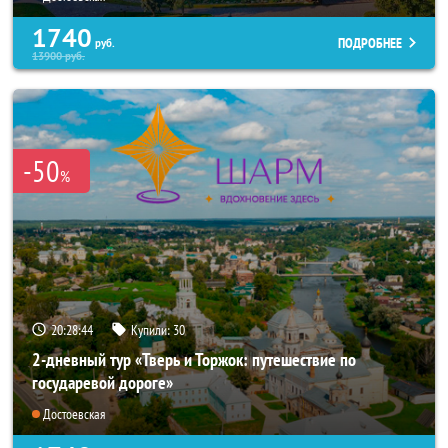
1740
ПОДРОБНЕЕ
руб.
13900
руб.
-50
%
20:28:43
Купили:
30
2-дневный тур «Тверь и Торжок: путешествие по
государевой дороге»
Достоевская