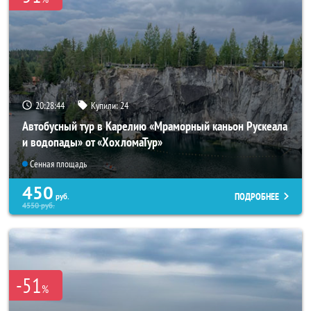
20:28:43
Купили:
24
Автобусный тур в Карелию «Мраморный каньон Рускеала
и водопады» от «ХохломаТур»
Сенная площадь
450
ПОДРОБНЕЕ
руб.
4550
руб.
-51
%