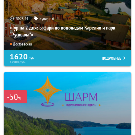
20:28:43
Купили:
6
«Тур на 2 дня: сафари по водопадам Карелии и парк
“Рускеала"»
Достоевская
1620
ПОДРОБНЕЕ
руб.
12900
руб.
-50
%