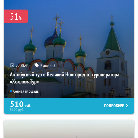
-51
%
20:28:43
Купили:
2
Автобусный тур в Великий Новгород от туроператора
«ХохломаТур»
Сенная площадь
510
ПОДРОБНЕЕ
руб.
5190
руб.