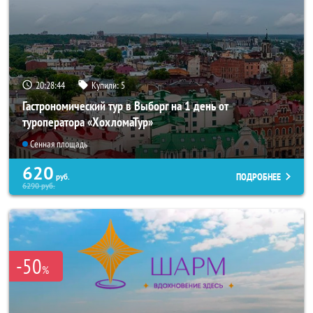
20:28:43
Купили:
5
Гастрономический тур в Выборг на 1 день от
туроператора «ХохломаТур»
Сенная площадь
620
ПОДРОБНЕЕ
руб.
6290
руб.
-50
%