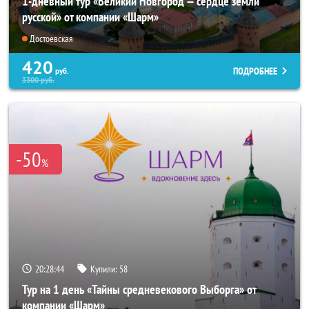
1-дневный тур «Великий Новгород — сердце земли
русской» от компании «Шарм»
Достоевская
420
ПОДРОБНЕЕ
руб.
3300
руб.
-50
%
20:28:43
Купили:
58
Тур на 1 день «Тайны средневекового Выборга» от
компании «Шарм»