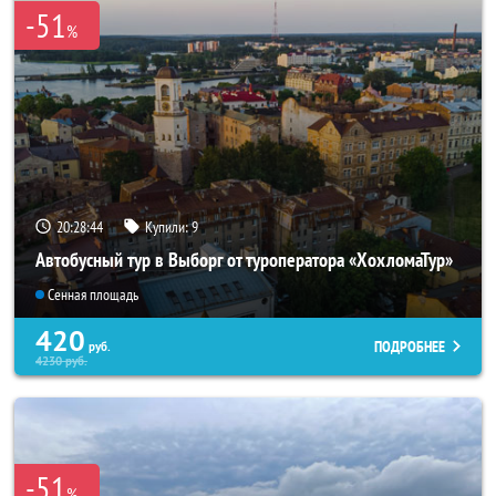
-51
%
20:28:43
Купили:
9
Автобусный тур в Выборг от туроператора «ХохломаТур»
Сенная площадь
420
ПОДРОБНЕЕ
руб.
4230
руб.
-51
%