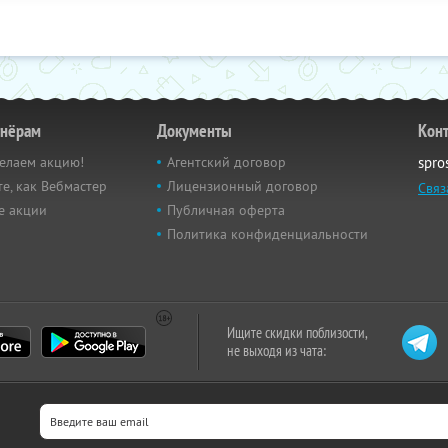
тнёрам
Документы
Кон
елаем акцию!
Агентский договор
spro
е, как Вебмастер
Лицензионный договор
Связ
е акции
Публичная оферта
Политика конфиденциальности
Ищите скидки поблизости,
не выходя из чата: