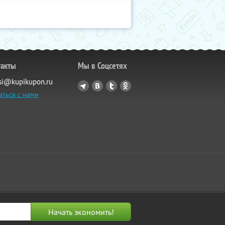
такты
Мы в Соцсетях
si@kupikupon.ru
аться с нами