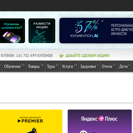
КУПИЛИ:
141 702 499
КУПОНОВ
ДАВАЙТЕ СДЕЛАЕМ АКЦИЮ!
1
31
26
13
14
1
17
6
Обучение
Товары
Туры
Услуги
Здоровье
Отели
Дети