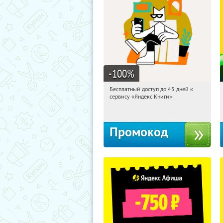
-100
%
Бесплатный доступ до 45 дней к
07:32:15
Получи первым!
сервису «Яндекс Книги»
Россия
Промокод