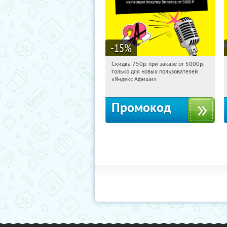
-15
%
Скидка 750р. при заказе от 5000р.
07:32:15
Получили:
114
только для новых пользователей
Россия
«Яндекс Афиши»
Промокод