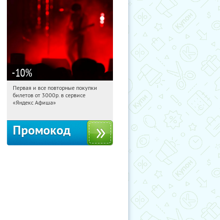
-10
%
Первая и все повторные покупки
07:32:15
Получили:
155
билетов от 3000р. в сервисе
Россия
«Яндекс Афиша»
Промокод