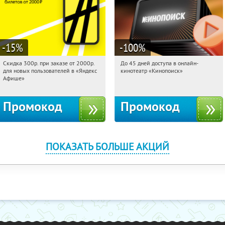
-15
%
-100
%
Скидка 300р. при заказе от 2000р.
До 45 дней доступа в онлайн-
07:32:15
Получили:
65
07:32:15
Получили:
113
для новых пользователей в «Яндекс
кинотеатр «Кинопоиск»
Россия
Россия
Афише»
Промокод
Промокод
ПОКАЗАТЬ БОЛЬШЕ АКЦИЙ