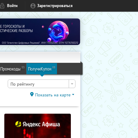
Войти
Зарегистрироваться
53
88
Промокоды
ПолучиКупон
По рейтингу
Показать на карте