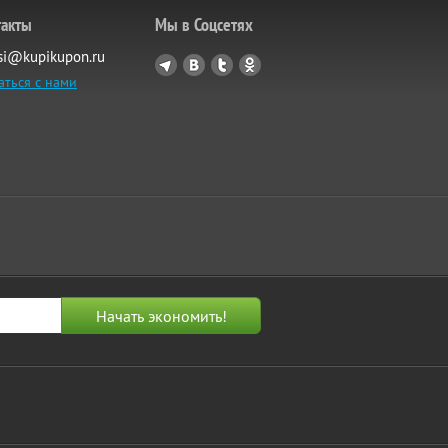
такты
Мы в Соцсетях
si@kupikupon.ru
аться с нами