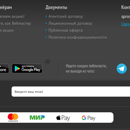
тнёрам
Документы
Кон
елаем акцию!
Агентский договор
spro
е, как Вебмастер
Лицензионный договор
Связ
е акции
Публичная оферта
Политика конфиденциальности
Ищите скидки поблизости,
не выходя из чата: