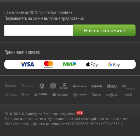
Сэкономьте до 90% при любых покупках
Подпишитесь на самые выгодные предложения
Принимаем к оплате:
2010-2026 © КупиКупон. Все права защищены.
Все права на товарный знак "КупиКупон" и на сайт www.kupikupon.ru принадлежат
OOO «Агентство цифровых решений» ИНН 7705523387, ОГРН 1127747063212