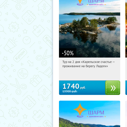
-50
%
Тур на 2 дня «Карельское счастье —
11:19:06
Купили:
39
проживание на берегу Ладоги»
Достоевская
1740
руб.
13900
руб.