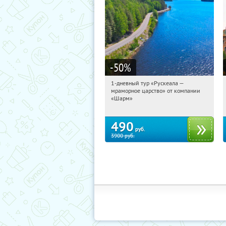
-50
%
1-дневный тур «Рускеала —
11:19:06
Купили:
48
мраморное царство» от компании
Достоевская
«Шарм»
490
руб.
3900
руб.