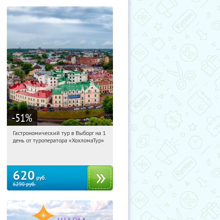
-51
%
Гастрономический тур в Выборг на 1
11:19:06
Купили:
5
день от туроператора «ХохломаТур»
Сенная площадь
620
руб.
6290
руб.