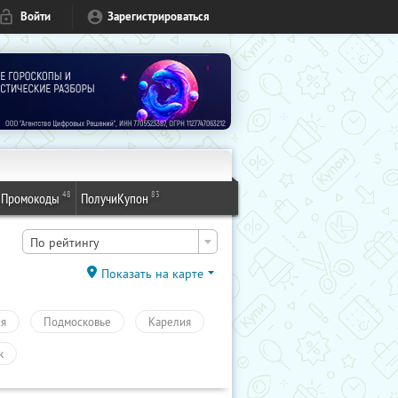
Войти
Зарегистрироваться
48
83
Промокоды
ПолучиКупон
По рейтингу
Показать на карте
ия
Подмосковье
Карелия
к