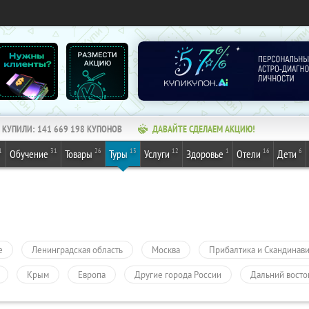
КУПИЛИ:
141 669 198
КУПОНОВ
ДАВАЙТЕ СДЕЛАЕМ АКЦИЮ!
1
31
26
13
12
1
16
6
Обучение
Товары
Туры
Услуги
Здоровье
Отели
Дети
е
Ленинградская область
Москва
Прибалтика и Скандинав
Крым
Европа
Другие города России
Дальний восто