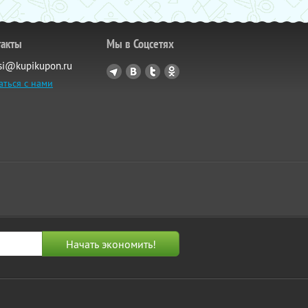
такты
Мы в Соцсетях
si@kupikupon.ru
аться с нами