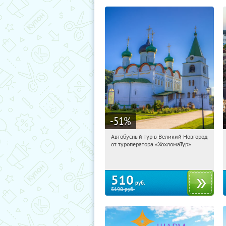
-51
%
Автобусный тур в Великий Новгород
11:19:06
Купили:
2
от туроператора «ХохломаТур»
Сенная площадь
510
руб.
5190
руб.