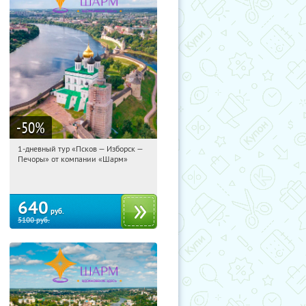
-50
%
1-дневный тур «Псков — Изборск —
11:19:06
Купили:
12
Печоры» от компании «Шарм»
Достоевская
640
руб.
5100
руб.