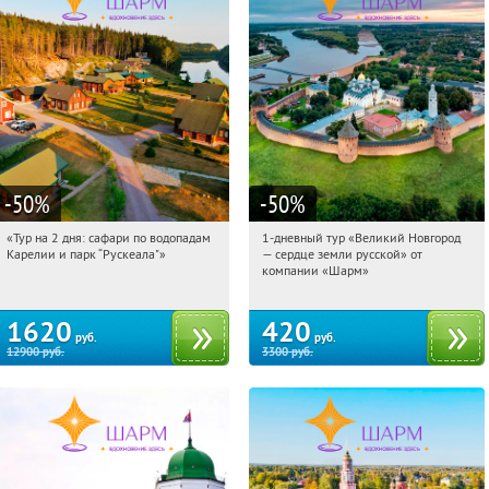
-50
%
-50
%
«Тур на 2 дня: сафари по водопадам
1-дневный тур «Великий Новгород
11:19:06
Купили:
6
11:19:06
Купили:
22
Карелии и парк “Рускеала"»
— сердце земли русской» от
Достоевская
Достоевская
компании «Шарм»
1620
420
руб.
руб.
12900
руб.
3300
руб.