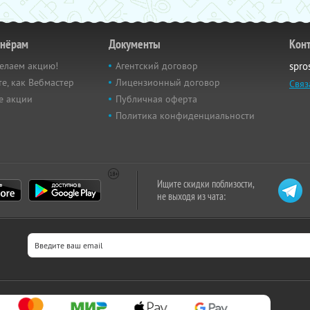
тнёрам
Документы
Кон
елаем акцию!
Агентский договор
spro
е, как Вебмастер
Лицензионный договор
Связ
е акции
Публичная оферта
Политика конфиденциальности
Ищите скидки поблизости,
не выходя из чата: