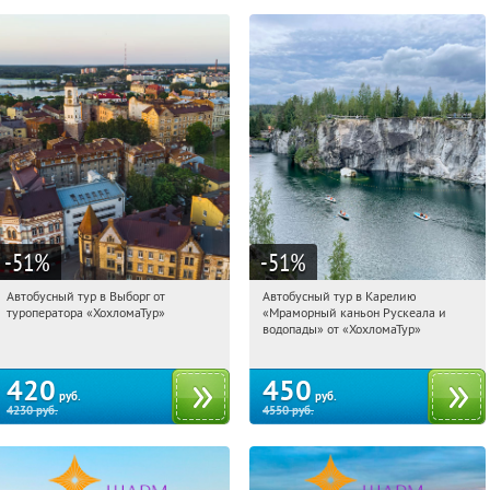
-51
%
-51
%
Автобусный тур в Выборг от
Автобусный тур в Карелию
11:19:06
Купили:
9
11:19:06
Купили:
24
туроператора «ХохломаТур»
«Мраморный каньон Рускеала и
Сенная площадь
Сенная площадь
водопады» от «ХохломаТур»
420
450
руб.
руб.
4230
руб.
4550
руб.