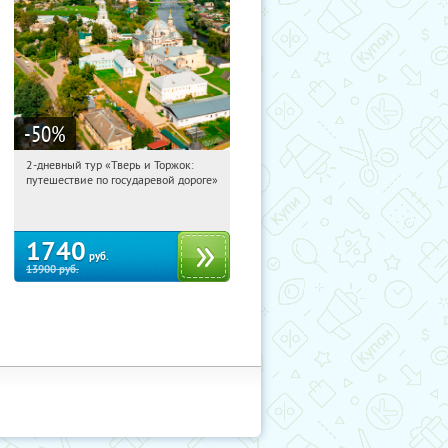
-50
%
2-дневный тур «Тверь и Торжок:
11:19:06
Купили:
30
путешествие по государевой дороге»
Достоевская
1740
руб.
13900
руб.