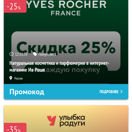
-25
%
12:31:33
Получили:
1
Натуральная косметика и парфюмерия в интернет-
магазине Ив Роше
Россия
Промокод
ПОДРОБНЕЕ
-35
%