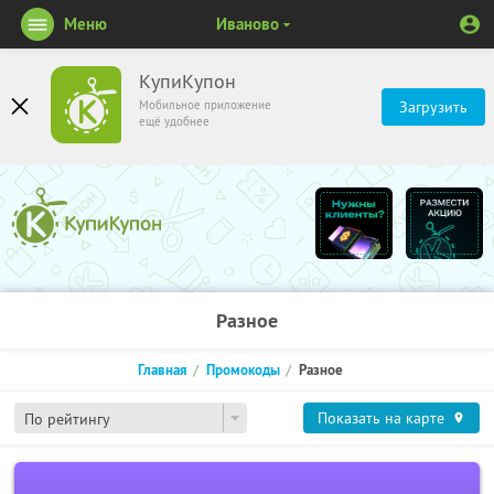
Меню
Иваново
КупиКупон
Мобильное приложение
Загрузить
ещё удобнее
Разное
Главная
Промокоды
Разное
Показать на карте
По рейтингу