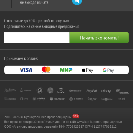
не выходя из чата:
Сэкономьте до 90% при любых покупках
Подпишитесь на самые выгодные предложения
Принимаем к оплате:
2010-2026 © КупиКупон. Все права защищены.
Все права на товарный знак "КупиКупон" и на сайт www.kupikupon.ru принадлежат
OOO «Агентство цифровых решений» ИНН 7705523387, ОГРН 1127747063212