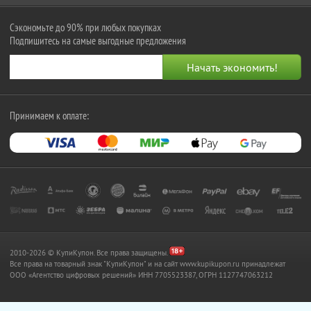
Сэкономьте до 90% при любых покупках
Подпишитесь на самые выгодные предложения
Принимаем к оплате:
2010-2026 © КупиКупон. Все права защищены.
Все права на товарный знак "КупиКупон" и на сайт www.kupikupon.ru принадлежат
OOO «Агентство цифровых решений» ИНН 7705523387, ОГРН 1127747063212