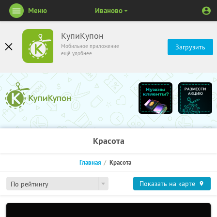
Меню
Иваново
КупиКупон
Мобильное приложение
Загрузить
ещё удобнее
Красота
Главная
Красота
Показать на карте
По рейтингу