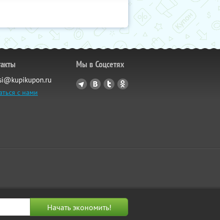
такты
Мы в Соцсетях
si@kupikupon.ru
аться с нами