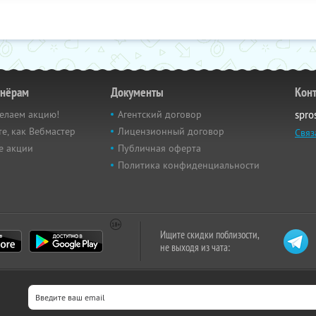
тнёрам
Документы
Кон
елаем акцию!
Агентский договор
spro
е, как Вебмастер
Лицензионный договор
Связ
е акции
Публичная оферта
Политика конфиденциальности
Ищите скидки поблизости,
не выходя из чата: