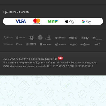
Принимаем к оплате:
2010-2026 © КупиКупон. Все права защищены.
Все права на товарный знак "КупиКупон" и на сайт www.kupikupon.ru принадлежат
OOO «Агентство цифровых решений» ИНН 7705523387, ОГРН 1127747063212