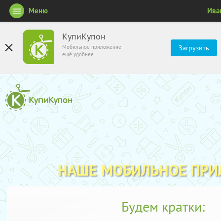
Меню
Ива
КупиКупон
Мобильное приложение
Загрузить
ещё удобнее
НАШЕ МОБИЛЬНОЕ ПР
Будем кратки: