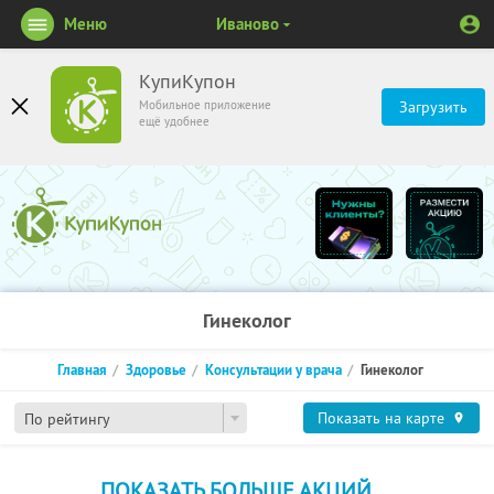
Меню
Иваново
КупиКупон
Мобильное приложение
Загрузить
ещё удобнее
Гинеколог
Главная
Здоровье
Консультации у врача
Гинеколог
Показать на карте
По рейтингу
ПОКАЗАТЬ БОЛЬШЕ АКЦИЙ