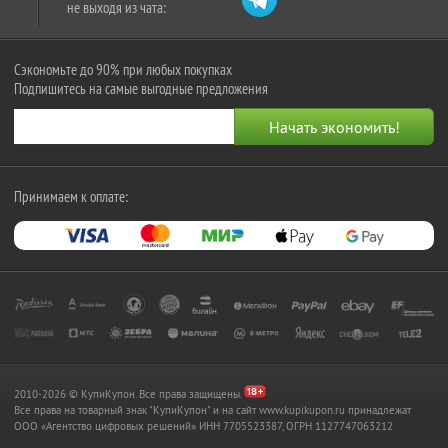
не выходя из чата:
Сэкономьте до 90% при любых покупках
Подпишитесь на самые выгодные предложения
Принимаем к оплате:
2010-2026 © КупиКупон. Все права защищены.
Все права на товарный знак "КупиКупон" и на сайт www.kupikupon.ru принадлежат
OOO «Агентство цифровых решений» ИНН 7705523387, ОГРН 1127747063212