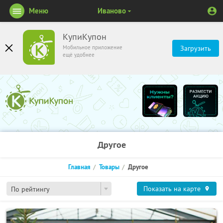
Меню
Иваново
КупиКупон
Мобильное приложение
Загрузить
ещё удобнее
Другое
Главная
Товары
Другое
Показать на карте
По рейтингу