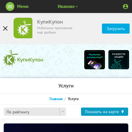
Меню
Иваново
КупиКупон
Мобильное приложение
Загрузить
ещё удобнее
Услуги
Главная
Услуги
Показать на карте
По рейтингу