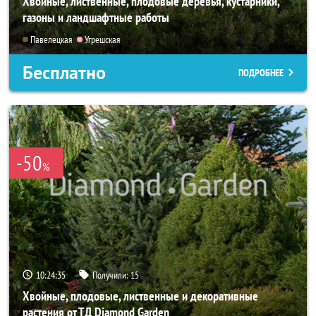
Хвойные, лиственные, плодовые деревья, кустарники,
газоны и ландшафтные работы
Павелецкая
Угрешская
Бесплатно
ПОДРОБНЕЕ
-50
%
10:24:34
Получили:
15
Хвойные, плодовые, лиственные и декоративные
растения от ТД Diamond Garden