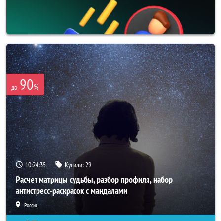
90
%
до
10:24:34
Купили:
29
Расчет матрицы судьбы, разбор профиля, набор
антистресс-раскрасок с мандалами
Россия