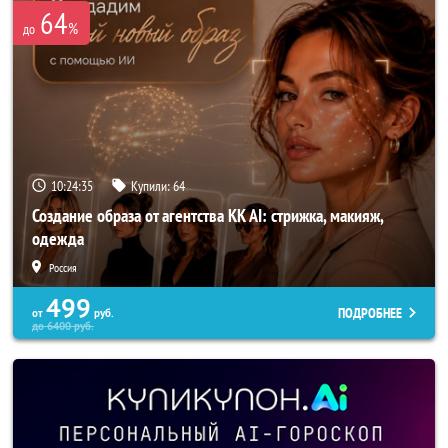
64
%
до
10:24:34
Купили:
64
Создание образа от агентства KK AI: стрижка, макияж,
одежда
Россия
499
ПОДРОБНЕЕ
от
руб.
до
6400
руб.