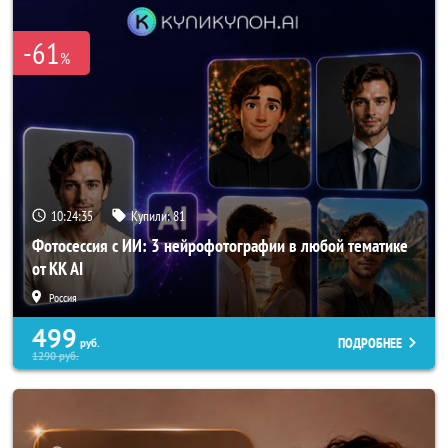
-61
%
10:24:34
Купили:
81
Фотосессия с ИИ: 3 нейрофотографии в любой тематике
от KK AI
Россия
499
ПОДРОБНЕЕ
руб.
1290
руб.