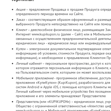
Акция
– предложение Продавца о продаже Продукта определ
определенного периода времени на Сайте.
Заказ
– соответствующим образом оформленный и размещен
выбранного Продукта непосредственно на Сайте или помо
Клиент
– дееспособное физическое лицо, размещающее Зака
Интернет www.kupikupon.ru (далее – Сайт) или в Мобильно
связанных с осуществлением предпринимательской деятельно
юридических лиц» - юридическое лицо или индивидуальный
Купон
– электронное документальное подтверждение оплат
информацию об условиях, стоимости Продукта, порядке оказ
информации), и необходимое к предъявлению Клиентом Пр
Личный кабинет
– персональное пространство, доступ к ко
котором отражается персональная информация о Клиенте, и
на Пользовательском счете, которыми он может воспользов
Мобильное приложение
- программное обеспечение, досту
приложения «КупиКупон» (KupiKupon), разработанного дл
систем Android и Apple iOS, с помощью которого Клиенты м
Личный кабинет через мобильное устройство без посещения
приложение и его элементы принадлежат Представителю
Представитель
(или «KUPIKUPON») – юридическое лицо, учр
Общество с ограниченной ответственностью «Агентство ц
www.kupikupon.ru и Мобильной приложением «КупиКупон»