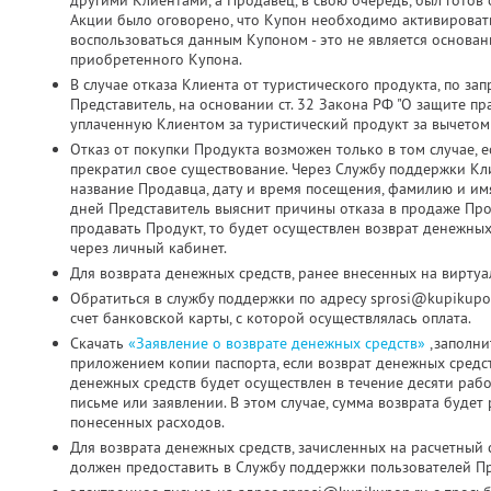
другими Клиентами, а Продавец, в свою очередь, был готов о
Акции было оговорено, что Купон необходимо активировать д
воспользоваться данным Купоном - это не является основа
приобретенного Купона.
В случае отказа Клиента от туристического продукта, по з
Представитель, на основании ст. 32 Закона РФ "О защите пр
уплаченную Клиентом за туристический продукт за вычетом
Отказ от покупки Продукта возможен только в том случае, 
прекратил свое существование. Через Службу поддержки Кл
название Продавца, дату и время посещения, фамилию и имя
дней Представитель выяснит причины отказа в продаже Про
продавать Продукт, то будет осуществлен возврат денежных
через личный кабинет.
Для возврата денежных средств, ранее внесенных на виртуа
Обратиться в службу поддержки по адресу sprosi@kupikupo
счет банковской карты, с которой осуществлялась оплата.
Скачать
«Заявление о возврате денежных средств»
,заполни
приложением копии паспорта, если возврат денежных средс
денежных средств будет осуществлен в течение десяти раб
письме или заявлении. В этом случае, сумма возврата будет
понесенных расходов.
Для возврата денежных средств, зачисленных на расчетный 
должен предоставить в Службу поддержки пользователей Пр