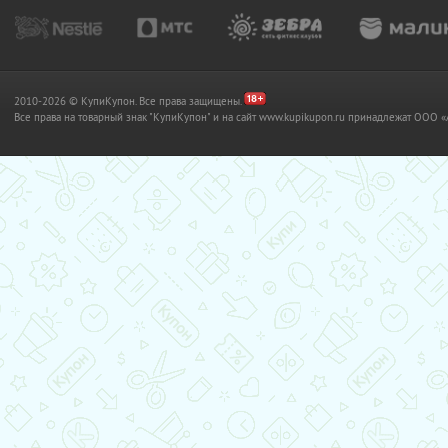
2010-2026 © КупиКупон. Все права защищены.
Все права на товарный знак "КупиКупон" и на сайт www.kupikupon.ru принадлежат OO