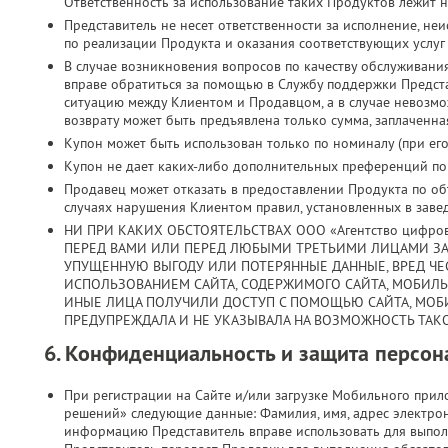
Ответственность за использование таких Продуктов лежит н
Представитель не несет ответственности за исполнение, н
по реализации Продукта и оказания соответствующих услуг
В случае возникновения вопросов по качеству обслуживани
вправе обратиться за помощью в Службу поддержки Предст
ситуацию между Клиентом и Продавцом, а в случае невозмо
возврату может быть предъявлена только сумма, заплаченная
Купон может быть использован только по номиналу (при его 
Купон не дает каких-либо дополнительных преференций по з
Продавец может отказать в предоставлении Продукта по объ
случаях нарушения Клиентом правил, установленных в заве
НИ ПРИ КАКИХ ОБСТОЯТЕЛЬСТВАХ ООО «Агентство цифро
ПЕРЕД ВАМИ ИЛИ ПЕРЕД ЛЮБЫМИ ТРЕТЬИМИ ЛИЦАМИ ЗА
УПУЩЕННУЮ ВЫГОДУ ИЛИ ПОТЕРЯННЫЕ ДАННЫЕ, ВРЕД ЧЕС
ИСПОЛЬЗОВАНИЕМ САЙТА, СОДЕРЖИМОГО САЙТА, МОБИЛ
ИНЫЕ ЛИЦА ПОЛУЧИЛИ ДОСТУП С ПОМОЩЬЮ САЙТА, МОБ
ПРЕДУПРЕЖДАЛА И НЕ УКАЗЫВАЛА НА ВОЗМОЖНОСТЬ ТАКО
6. Конфиденциальность и защита персо
При регистрации на Сайте и/или загрузке Мобильного при
решений» следующие данные: Фамилия, имя, адрес электрон
информацию Представитель вправе использовать для выпол