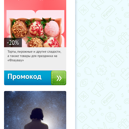
-20
%
Торты, пирожные и другие сладости,
00:39:26
Получили:
6
а также товары для праздника на
Россия
«Флаувау»
Промокод