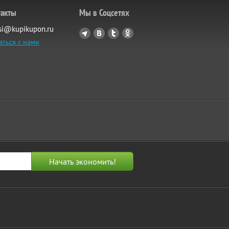
такты
Мы в Соцсетях
si@kupikupon.ru
аться с нами