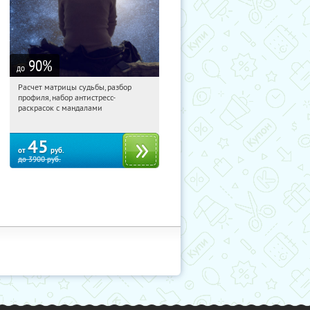
90
%
до
Расчет матрицы судьбы, разбор
00:39:26
Купили:
29
профиля, набор антистресс-
Россия
раскрасок с мандалами
45
от
руб.
до
3900
руб.