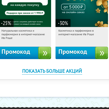
-25
%
-30
%
Натуральная косметика и
Косметика и парфюмерия в
00:39:26
Получили:
1
00:39:26
Получили:
2
парфюмерия в интернет-магазине
интернет-магазине Ив Роше
Россия
Россия
Ив Роше
Промокод
Промокод
ПОКАЗАТЬ БОЛЬШЕ АКЦИЙ