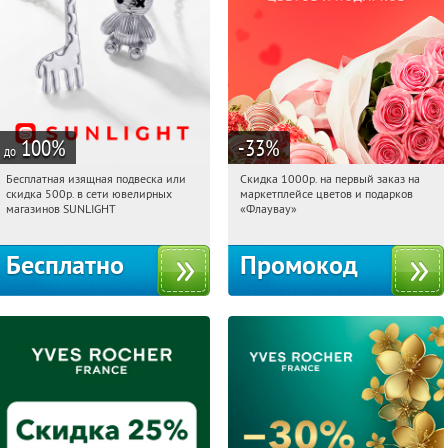
100
%
-33
%
до
Бесплатная изящная подвеска или
Скидка 1000р. на первый заказ на
00:39:26
Получили:
73
00:39:26
Получили:
18
скидка 500р. в сети ювелирных
маркетплейсе цветов и подарков
Россия
Россия
магазинов SUNLIGHT
«Флаувау»
Бесплатно
Промокод