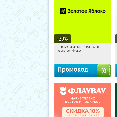
-20
%
Первый заказ в сети магазинов
00:39:26
Получи первым!
«Золотое Яблоко»
Россия
Промокод