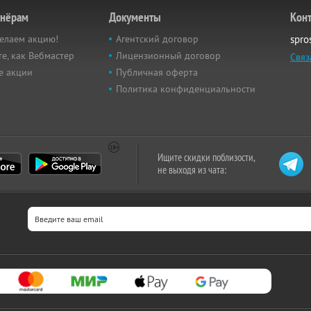
тнёрам
Документы
Кон
елаем акцию!
Агентский договор
spro
е, как Вебмастер
Лицензионный договор
Связ
е акции
Публичная оферта
Политика конфиденциальности
Ищите скидки поблизости,
не выходя из чата: