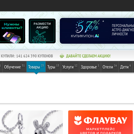
КУПИЛИ:
141 624 390
КУПОНОВ
ДАВАЙТЕ СДЕЛАЕМ АКЦИЮ!
1
31
25
13
12
1
16
6
Обучение
Товары
Туры
Услуги
Здоровье
Отели
Дети