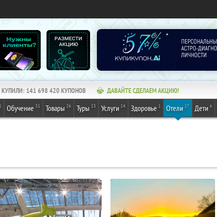
КУПИЛИ:
141 698 420
КУПОНОВ
ДАВАЙТЕ СДЕЛАЕМ АКЦИЮ!
1
31
26
13
14
1
17
6
Обучение
Товары
Туры
Услуги
Здоровье
Отели
Дети