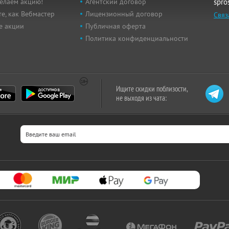
елаем акцию!
Агентский договор
spro
е, как Вебмастер
Лицензионный договор
Связ
е акции
Публичная оферта
Политика конфиденциальности
Ищите скидки поблизости,
не выходя из чата: