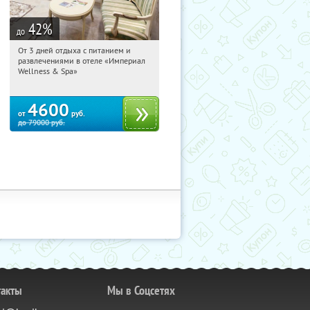
42
%
до
От 3 дней отдыха с питанием и
10:58:01
Купили:
114
развлечениями в отеле «Империал
Калужская обл., г. Обнинск, Киевское
Wellness & Spa»
ш., д. 11А
4600
от
руб.
до
79000
руб.
такты
Мы в Соцсетях