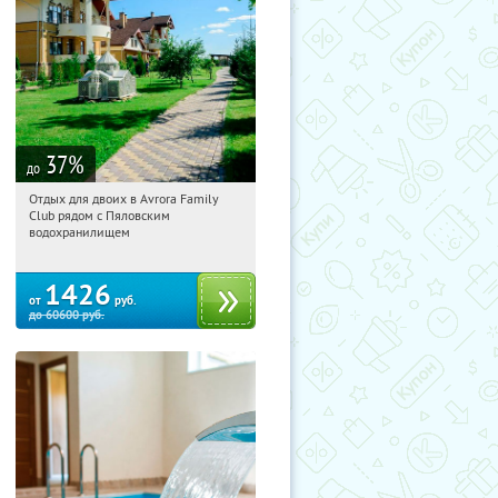
37
%
до
Отдых для двоих в Avrora Family
10:58:01
Купили:
12
Club рядом с Пяловским
Московская обл., Мытищинский р-н,
водохранилищем
д. Степаньково, ул. Рождественская, д.
25
1426
от
руб.
до
60600
руб.