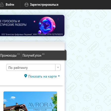
Войти
Зарегистрироваться
53
88
Промокоды
ПолучиКупон
По рейтингу
Показать на карте