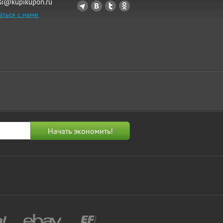
si@kupikupon.ru
аться с нами