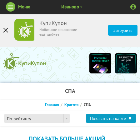
Меню
Иваново
КупиКупон
Мобильное приложение
Загрузить
ещё удобнее
СПА
Главная
Красота
СПА
Показать на карте
По рейтингу
ПОКАЗАТЬ БОЛЬШЕ АКЦИЙ