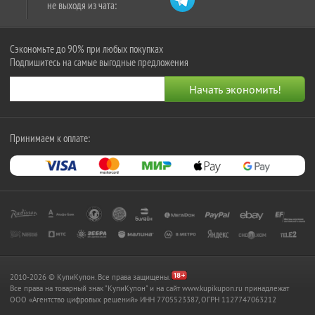
не выходя из чата:
Сэкономьте до 90% при любых покупках
Подпишитесь на самые выгодные предложения
Принимаем к оплате:
2010-2026 © КупиКупон. Все права защищены.
Все права на товарный знак "КупиКупон" и на сайт www.kupikupon.ru принадлежат
OOO «Агентство цифровых решений» ИНН 7705523387, ОГРН 1127747063212