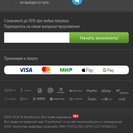
не выходя из чата:
Сэкономьте до 90% при любых покупках
Подпишитесь на самые выгодные предложения
Принимаем к оплате:
2010-2026 © КупиКупон. Все права защищены.
Все права на товарный знак "КупиКупон" и на сайт www.kupikupon.ru принадлежат
OOO «Агентство цифровых решений» ИНН 7705523387, ОГРН 1127747063212