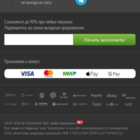
не выходя из чата:
Сэкономьте до 90% при любых покупках
Подпишитесь на самые выгодные предложения
Принимаем к оплате:
2010-2026 © КупиКупон. Все права защищены.
Все права на товарный знак "КупиКупон" и на сайт www.kupikupon.ru принадлежат
OOO «Агентство цифровых решений» ИНН 7705523387, ОГРН 1127747063212