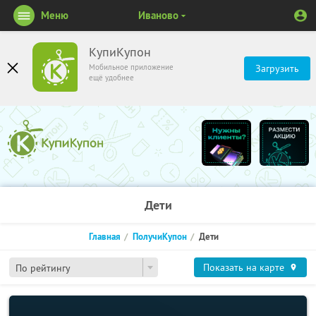
Меню
Иваново
КупиКупон
Мобильное приложение
Загрузить
ещё удобнее
Дети
Главная
ПолучиКупон
Дети
Показать на карте
По рейтингу