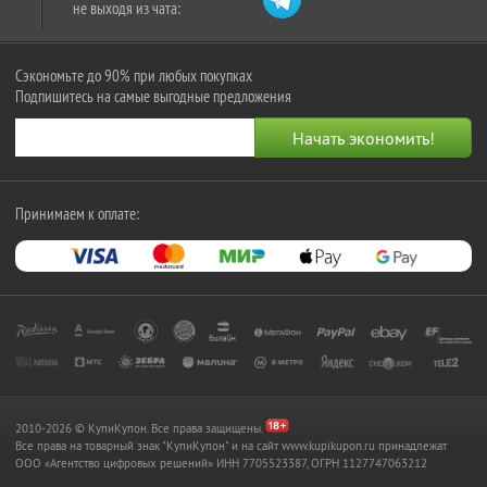
не выходя из чата:
Сэкономьте до 90% при любых покупках
Подпишитесь на самые выгодные предложения
Принимаем к оплате:
2010-2026 © КупиКупон. Все права защищены.
Все права на товарный знак "КупиКупон" и на сайт www.kupikupon.ru принадлежат
OOO «Агентство цифровых решений» ИНН 7705523387, ОГРН 1127747063212