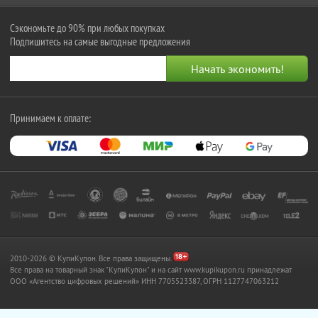
Сэкономьте до 90% при любых покупках
Подпишитесь на самые выгодные предложения
Принимаем к оплате:
2010-2026 © КупиКупон. Все права защищены.
Все права на товарный знак "КупиКупон" и на сайт www.kupikupon.ru принадлежат
OOO «Агентство цифровых решений» ИНН 7705523387, ОГРН 1127747063212