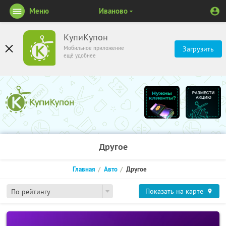
Меню
Иваново
КупиКупон
Мобильное приложение
Загрузить
ещё удобнее
Другое
Главная
Авто
Другое
Показать на карте
По рейтингу