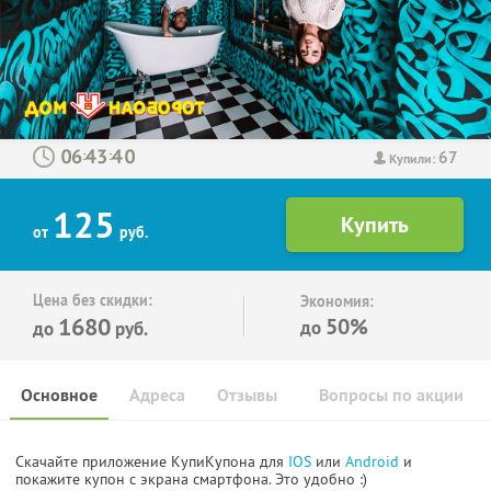
67
:
:
Купили:
125
от
руб.
Цена без скидки:
Экономия:
1680
50%
до
до
руб.
Основное
Адреса
Отзывы
Вопросы по акции
Скачайте приложение КупиКупона для
IOS
или
Android
и
покажите купон с экрана смартфона. Это удобно :)