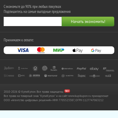
Сэкономьте до 90% при любых покупках
Подпишитесь на самые выгодные предложения
Принимаем к оплате:
2010-2026 © КупиКупон. Все права защищены.
Все права на товарный знак "КупиКупон" и на сайт www.kupikupon.ru принадлежат
OOO «Агентство цифровых решений» ИНН 7705523387, ОГРН 1127747063212