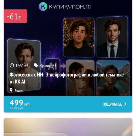
-61
%
17:51:53
Купили:
81
Фотосессия с ИИ: 3 нейрофотографии в любой тематике
от KK AI
Россия
499
ПОДРОБНЕЕ
руб.
1290
руб.