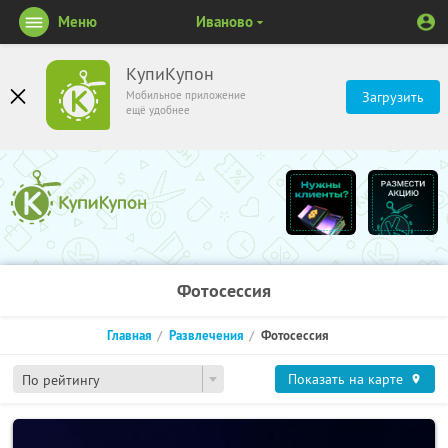
Меню
Иваново
КупиКупон
Мобильное приложение
Загрузить
ещё удобнее
Фотосессия
Главная
Развлечения
Фотосессия
Показать на карте
По рейтингу