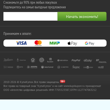
Сэкономьте до 90% при любых покупках
Подпишитесь на самые выгодные предложения
Принимаем к оплате:
2010-2026 © КупиКупон. Все права защищены.
Все права на товарный знак "КупиКупон" и на сайт www.kupikupon.ru принадлежат
OOO «Агентство цифровых решений» ИНН 7705523387, ОГРН 1127747063212