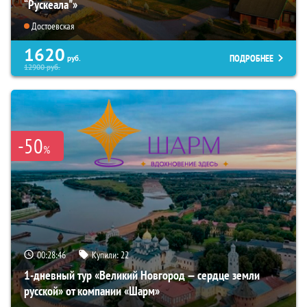
“Рускеала"»
Достоевская
1620
ПОДРОБНЕЕ
руб.
12900
руб.
-50
%
00:28:45
Купили:
22
1-дневный тур «Великий Новгород — сердце земли
русской» от компании «Шарм»