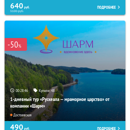
640
ПОДРОБНЕЕ
руб.
5100
руб.
-50
%
00:28:45
Купили:
48
1-дневный тур «Рускеала — мраморное царство» от
компании «Шарм»
Достоевская
490
ПОДРОБНЕЕ
руб.