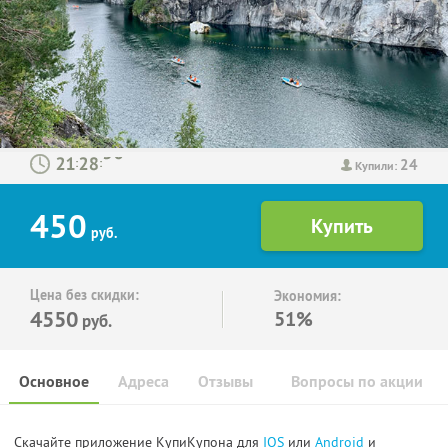
24
:
:
Купили:
450
руб.
Цена без скидки:
Экономия:
4550
51%
руб.
Основное
Адреса
Отзывы
Вопросы по акции
Скачайте приложение КупиКупона для
IOS
или
Android
и