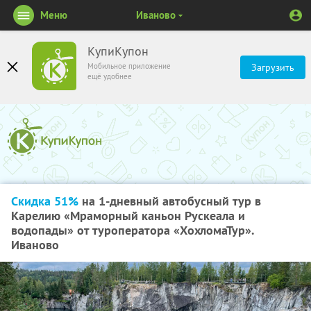
Меню
Иваново
КупиКупон
Мобильное приложение
Загрузить
ещё удобнее
Скидка 51%
на 1-дневный автобусный тур в
Карелию «Мраморный каньон Рускеала и
водопады» от туроператора «ХохломаТур».
Иваново