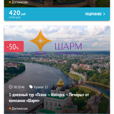
Достоевская
420
ПОДРОБНЕЕ
руб.
3300
руб.
-50
%
00:28:45
Купили:
12
1-дневный тур «Псков — Изборск — Печоры» от
компании «Шарм»
Достоевская