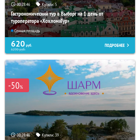
00:28:45
Купили:
5
Гастрономический тур в Выборг на 1 день от
туроператора «ХохломаТур»
Сенная площадь
620
ПОДРОБНЕЕ
руб.
6290
руб.
-50
%
00:28:45
Купили:
39