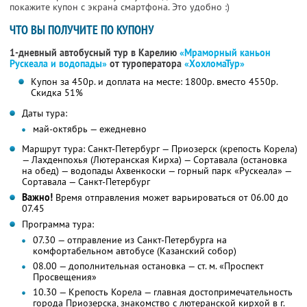
покажите купон с экрана смартфона. Это удобно :)
ЧТО ВЫ ПОЛУЧИТЕ ПО КУПОНУ
1-дневный автобусный тур в Карелию
«Мраморный каньон
Рускеала и водопады»
от туроператора
«ХохломаТур»
Купон за 450р. и доплата на месте: 1800р. вместо 4550р.
Скидка 51%
Даты тура:
май-октябрь — ежедневно
Маршрут тура: Санкт-Петербург — Приозерск (крепость Корела)
— Лахденпохья (Лютеранская Кирха) — Сортавала (остановка
на обед) — водопады Ахвенкоски — горный парк «Рускеала» —
Сортавала — Санкт-Петербург
Важно!
Время отправления может варьироваться от 06.00 до
07.45
Программа тура:
07.30 — отправление из Санкт-Петербурга на
комфортабельном автобусе (Казанский собор)
08.00 — дополнительная остановка — ст. м. «Проспект
Просвещения»
10.30 — Крепость Корела — главная достопримечательность
города Приозерска, знакомство с лютеранской кирхой в г.