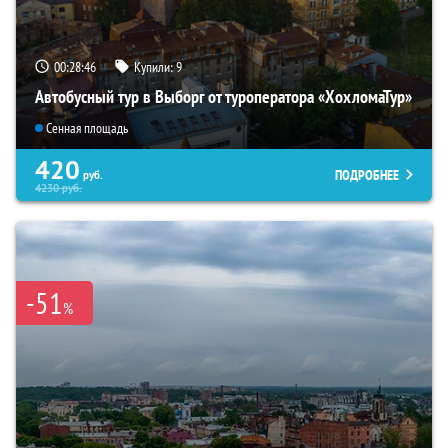
00:28:45
Купили:
9
Автобусный тур в Выборг от туроператора «ХохломаТур»
Сенная площадь
420
ПОДРОБНЕЕ
руб.
4230
руб.
-51
%