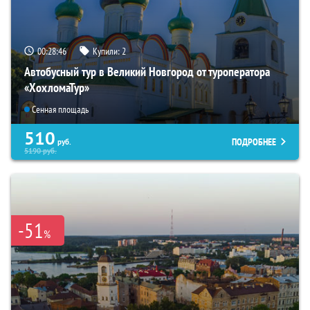
00:28:45
Купили:
2
Автобусный тур в Великий Новгород от туроператора
«ХохломаТур»
Сенная площадь
510
ПОДРОБНЕЕ
руб.
5190
руб.
-51
%