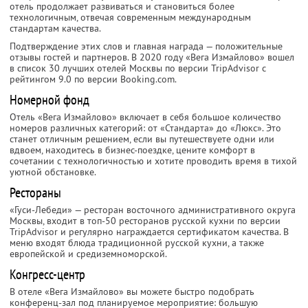
отель продолжает развиваться и становиться более
технологичным, отвечая современным международным
стандартам качества.
Подтверждение этих слов и главная награда — положительные
отзывы гостей и партнеров. В 2020 году «Вега Измайлово» вошел
в список 30 лучших отелей Москвы по версии TripAdvisor с
рейтингом 9.0 по версии Booking.com.
Номерной фонд
Отель «Вега Измайлово» включает в себя большое количество
номеров различных категорий: от «Стандарта» до «Люкс». Это
станет отличным решением, если вы путешествуете одни или
вдвоем, находитесь в бизнес-поездке, цените комфорт в
сочетании с технологичностью и хотите проводить время в тихой
уютной обстановке.
Рестораны
«Гуси-Лебеди» — ресторан восточного административного округа
Москвы, входит в топ-50 ресторанов русской кухни по версии
TripAdvisor и регулярно награждается сертификатом качества. В
меню входят блюда традиционной русской кухни, а также
европейской и средиземноморской.
Конгресс-центр
В отеле «Вега Измайлово» вы можете быстро подобрать
конференц-зал под планируемое мероприятие: большую