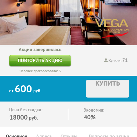
Акция завершилась
71
ПОВТОРИТЬ АКЦИЮ
Купили:
Человек проголосовало: 3
КУПИТЬ
600
от
руб.
Цена без скидки:
Экономия:
18000
40%
руб.
Основное
Адреса
Отзывы
Вопросы по акции