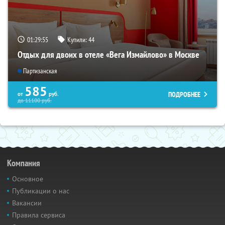
01:29:54
Купили:
44
Отдых для двоих в отеле «Вега Измайлово» в Москве
Партизанская
585
ПОДРОБНЕЕ
от
руб.
до
11100
руб.
Компания
Основное
Публикации о нас
Вакансии
Правила сервиса