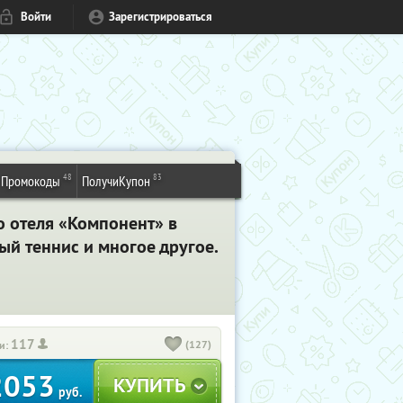
Войти
Зарегистрироваться
48
83
Промокоды
ПолучиКупон
о отеля «Компонент» в
ый теннис и многое другое.
117
(127)
и:
2053
руб.