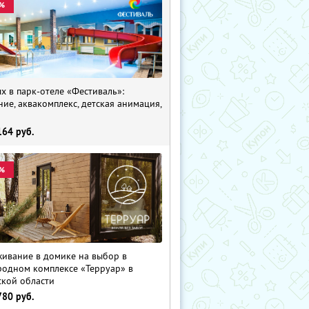
%
х в парк-отеле «Фестиваль»:
ние, аквакомплекс, детская анимация,
i
164
руб.
%
ивание в домике на выбор в
родном комплексе «Терруар» в
ской области
780
руб.