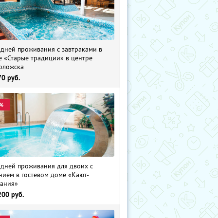
 дней проживания с завтраками в
е «Старые традиции» в центре
оложска
70
руб.
%
 дней проживания для двоих с
нием в гостевом доме «Кают-
ания»
200
руб.