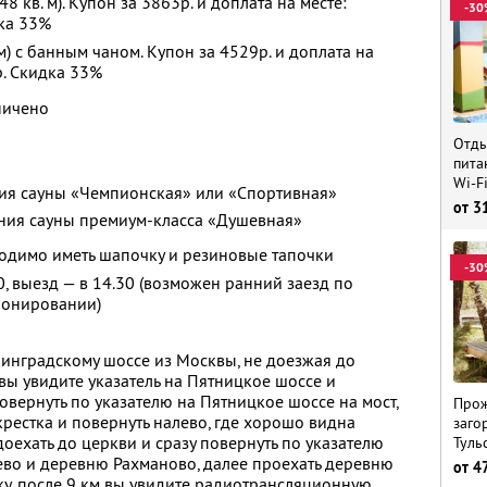
8 кв. м). Купон за 3863р. и доплата на месте:
-30
дка 33%
м) с банным чаном. Купон за 4529р. и доплата на
р. Скидка 33%
ничено
Отды
пита
Wi-F
ния сауны «Чемпионская» или «Спортивная»
от
3
ения сауны премиум-класса «Душевная»
одимо иметь шапочку и резиновые тапочки
-30
30, выезд — в 14.30 (возможен ранний заезд по
ронировании)
нинградскому шоссе из Москвы, не доезжая до
вы увидите указатель на Пятницкое шоссе и
овернуть по указателю на Пятницкое шоссе на мост,
Прож
крестка и повернуть налево, где хорошо видна
заго
оехать до церкви и сразу повернуть по указателю
Туль
во и деревню Рахманово, далее проехать деревню
от
4
у, после 9 км вы увидите радиотрансляционную