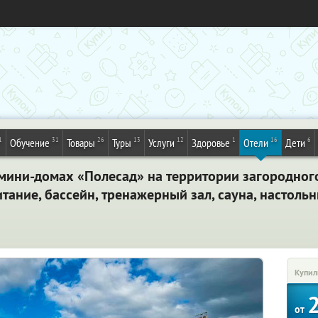
1
31
26
13
12
1
16
6
Обучение
Товары
Туры
Услуги
Здоровье
Отели
Дети
мини-домах «Полесад» на территории загородног
тание, бассейн, тренажерный зал, сауна, настольн
Купил
от