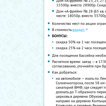
Дом «А-фрейм» № 23, 25, 27 (4
15500р. вместо 28900р. Ски
Дом «А-фрейм» № 28 (65 кв. 
месте: 18050р. вместо 33700
Количество мест по акции огра
В стоимость
входит:
БОНУСЫ:
скидка 50% на 1 час посеще
скидка 25% на 2 часа посещ
Для посещения бассейна необх
Расчетное время: заезд — в 17.
согласованию, уточняйте при б
Как добраться:
на автомобиле — ехать по Ле
Солнечногорска, после 58 км 
санаторий ВМФ, где следует п
доехать до Т-образного пере
церковь в деревню Обухово, д
направо на деревню Колтыше
Кривцово и деревню Якиманк