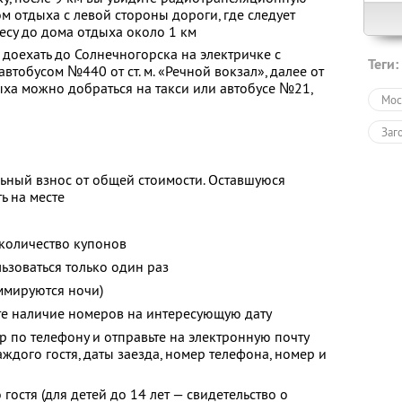
ом отдыха с левой стороны дороги, где следует
лесу до дома отдыха около 1 км
 доехать до Солнечногорска на электричке с
Теги:
втобусом №440 от ст. м. «Речной вокзал», далее от
ха можно добраться на такси или автобусе №21,
Мос
Заг
ьный взнос от общей стоимости. Оставшуюся
ь на месте
количество купонов
зоваться только один раз
ммируются ночи)
те наличие номеров на интересующую дату
р по телефону и отправьте на электронную почту
ждого гостя, даты заезда, номер телефона, номер и
гостя (для детей до 14 лет — свидетельство о