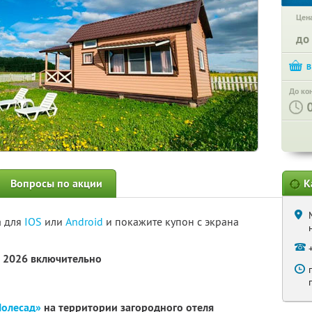
Цена
до
До ко
Вопросы по акции
К
а для
IOS
или
Android
и покажите купон с экрана
а 2026 включительно
Полесад»
на территории загородного отеля