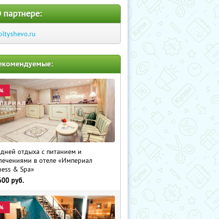
 партнере:
oltyshevo.ru
екомендуемые:
%
 дней отдыха с питанием и
лечениями в отеле «Империал
ness & Spa»
600
руб.
%