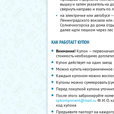
вышку и затем указатель на д
свернуть направо и ехать по 
на электричке или автобусе —
Ленинградского вокзала или а
Солнечногорска до дома отды
далее идти пешком через лес
КАК РАБОТАЕТ КУПОН
Внимание!
Купон — первоначал
стоимость необходимо доплатит
Купон действует на один заезд
Можно купить неограниченное 
Каждым купоном можно восполь
Купоны можно суммировать (су
Перед покупкой купона уточни
После этого забронируйте номе
spkomponent@mail.ru
Ф. И. О.
ка
код купона
Предъявите паспорт на каждого 