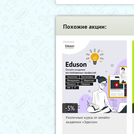
Похожие акции:
-5
%
Различные курсы от онлайн-
21:54:19
Получили:
2
академии «Эдюсон»
Россия