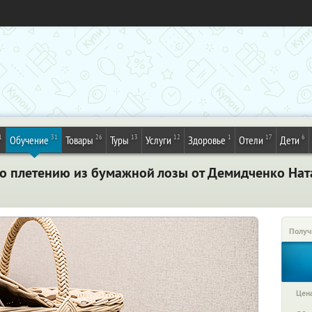
1
31
26
13
12
1
17
6
Обучение
Товары
Туры
Услуги
Здоровье
Отели
Дети
по плетению из бумажной лозы от Демидченко Нат
Получ
Цена