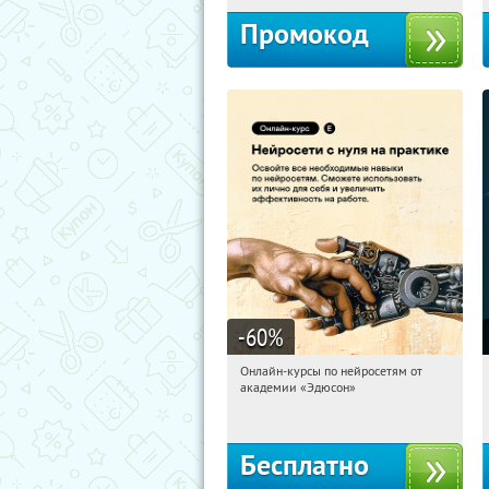
Промокод
-60
%
Онлайн-курсы по нейросетям от
21:54:19
Получили:
6
академии «Эдюсон»
Москва
Бесплатно