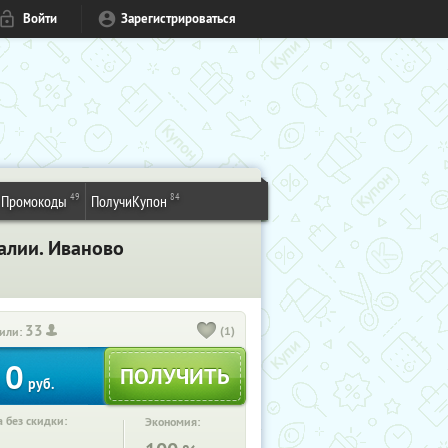
Войти
Зарегистрироваться
49
84
Промокоды
ПолучиКупон
алии. Иваново
33
(1)
или:
0
руб.
 без скидки:
Экономия: