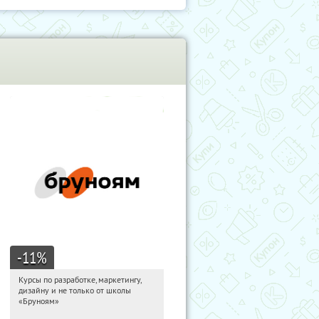
-11
%
Курсы по разработке, маркетингу,
21:54:19
Получи первым!
дизайну и не только от школы
Россия
«Бруноям»