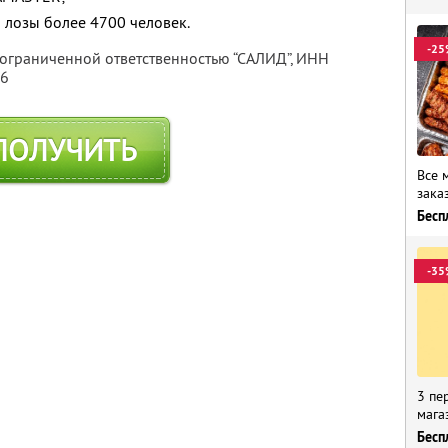
 лозы более 4700 человек.
-25
 ограниченной ответственностью “САЛИД”,
ИНН
76
ПОЛУЧИТЬ
Все 
зака
Бесп
-35
3 пе
мага
Бесп