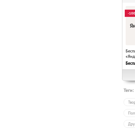
-10
Бесп
«Янд
Бесп
Теги:
Тво
Пол
Дру