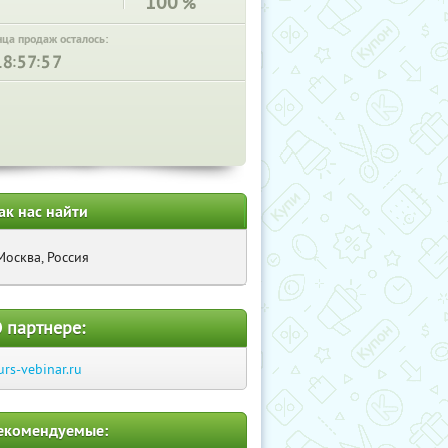
100
%
нца продаж осталось:
:
:
ак нас найти
Москва, Россия
 партнере:
urs-vebinar.ru
екомендуемые: