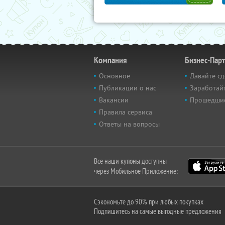
Компания
Бизнес-Пар
Основное
Давайте сд
Публикации о нас
Заработайт
Вакансии
Прошедши
Правила сервиса
Ответы на вопросы
Все наши купоны доступны
через Мобильное Приложение:
Сэкономьте до 90% при любых покупках
Подпишитесь на самые выгодные предложения