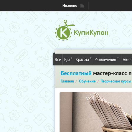
Иваново
6
1
24
Все
Еда
Красота
Развлечения
Авто
Бесплатный
мастер-класс 
Главная
Обучение
Творческие курсы