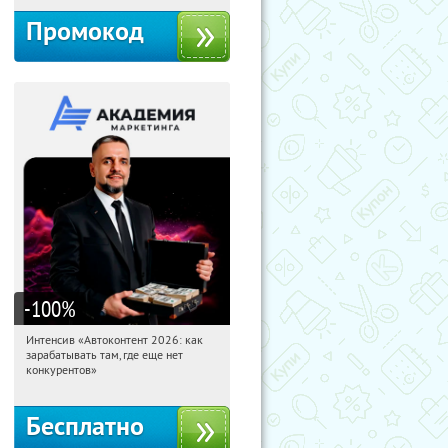
Промокод
-100
%
Интенсив «Автоконтент 2026: как
21:54:19
Получили:
4
зарабатывать там, где еще нет
Россия
конкурентов»
Бесплатно