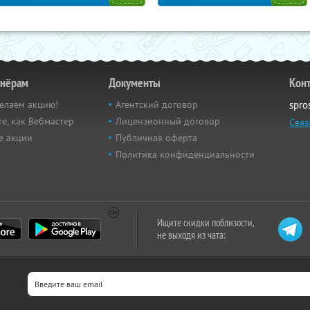
тнёрам
Документы
Кон
елаем акцию!
Агентский договор
spro
е, как Вебмастер
Лицензионный договор
Связ
е акции
Публичная оферта
Политика конфиденциальности
Ищите скидки поблизости,
не выходя из чата: