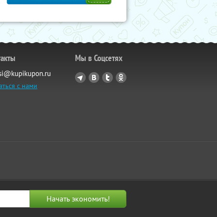
такты
Мы в Соцсетях
si@kupikupon.ru
аться с нами