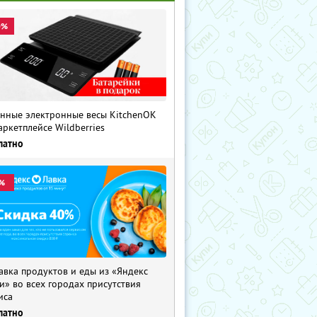
0%
нные электронные весы KitchenOK
аркетплейсе Wildberries
латно
%
авка продуктов и еды из «Яндекс
и» во всех городах присутствия
иса
латно