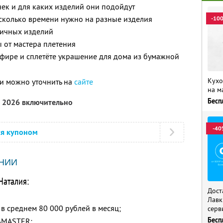
чек и для каких изделий они подойдут
 сколько времени нужно на разные изделия
-10
зличных изделий
 от мастера плетения
фире и сплетёте украшение для дома из бумажной
Кухо
и можно уточнить на
сайте
на м
Бесп
а 2026 включительно
-40
ся купоном
НИИ
Наталия:
Дост
Лавк
в среднем 80 000 рублей в месяц;
серв
Бесп
AMASTER;