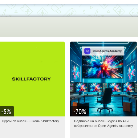
-5
%
-70
%
Курсы от онлайн-школы Skillfactory
Подписка на онлайн-курсы по AI и
21:54:19
Получи первым!
21:54:19
Получили:
18
нейросетям от Open Agents Academy
Россия
Россия