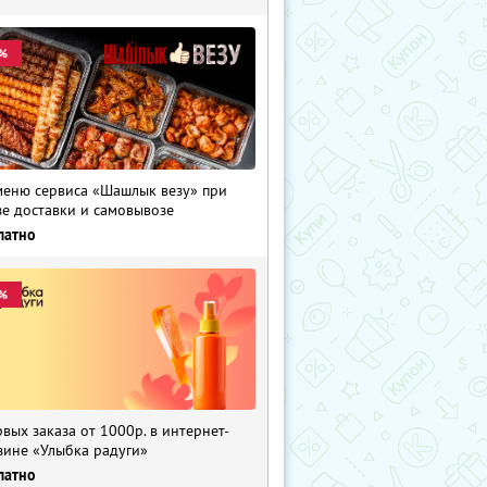
%
меню сервиса «Шашлык везу» при
зе доставки и самовывозе
латно
%
рвых заказа от 1000р. в интернет-
зине «Улыбка радуги»
латно