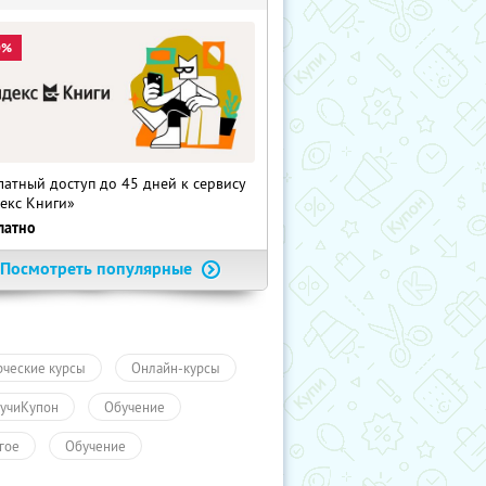
0%
латный доступ до 45 дней к сервису
екс Книги»
латно
Посмотреть популярные
рческие курсы
Онлайн-курсы
учиКупон
Обучение
гое
Обучение