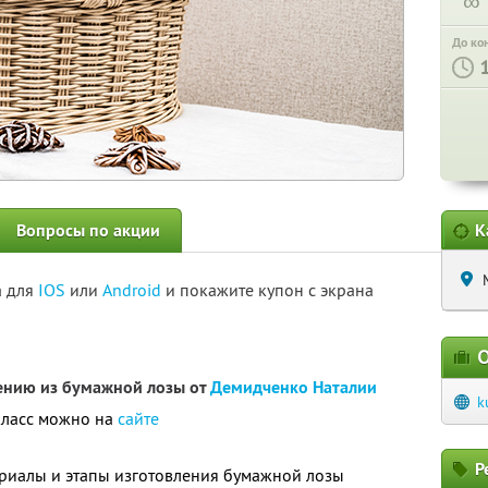
∞
До ко
Вопросы по акции
К
а для
IOS
или
Android
и покажите купон с экрана
О
тению из бумажной лозы от
Демидченко Наталии
k
класс можно на
сайте
Р
ериалы и этапы изготовления бумажной лозы