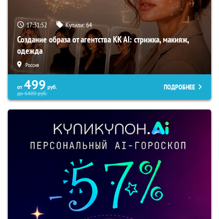
17:31:51
Купили:
64
Создание образа от агентства KK AI: стрижка, макияж,
одежда
Россия
499
ПОДРОБНЕЕ
от
руб.
до
6400
руб.