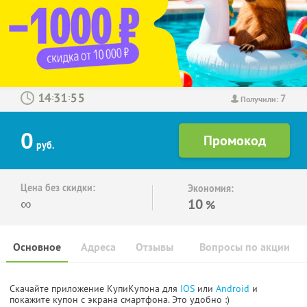
7
:
:
Получили:
0
руб.
Цена без скидки:
Экономия:
∞
10
%
Основное
Адреса
Отзывы
Вопросы по акции
Скачайте приложение КупиКупона для
IOS
или
Android
и
покажите купон с экрана смартфона. Это удобно :)