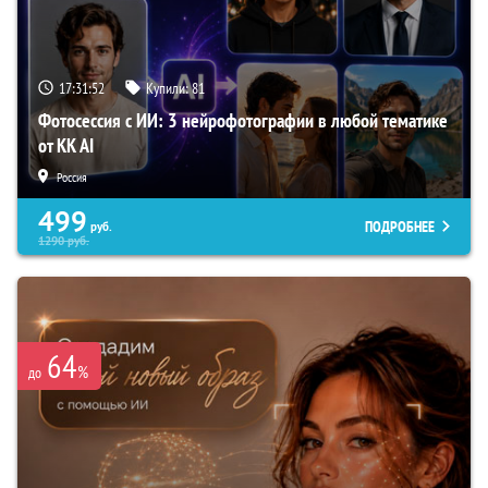
17:31:51
Купили:
81
Фотосессия с ИИ: 3 нейрофотографии в любой тематике
от KK AI
Россия
499
ПОДРОБНЕЕ
руб.
1290
руб.
64
%
до