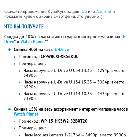
Скачайте приложение КупиКупона для
IOS
или
Android
и
покажите купон с экрана смартфона. Это удобно :)
ЧТО ВЫ ПОЛУЧИТЕ
Скидка до 40% на часы и аксессуары в интернет-магазинах
U-
Drive
* и
Watch Planet
**
Скидка 40% на часы
U-Drive
Промокод:
CP-WRCXI-XKS6KUL
Примеры цен:
Часы наручные U-Drive U 034.14.33 — 3294р. вместо
5490р.
Часы наручные U-Drive U 134.15.35 — 3954р. вместо
6590р.
Часы наручные U-Drive U 114.10.33 — 4434р. вместо
7390р.
Скидка 15% на весь ассортимент интернет-магазина часов
Watch Planet
Промокод:
WP-15-HK3W2-82BXT20
Примеры цен:
Часы Jacques Lemans 1-2176A — 8490р. вместо 9990р.