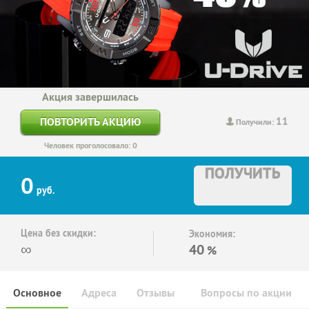
Акция завершилась
11
ПОВТОРИТЬ АКЦИЮ
Получили:
Человек проголосовало: 0
ПОЛУЧИТЬ
0
руб.
Цена без скидки:
Экономия:
∞
40
%
Основное
Адреса
Отзывы
Вопросы по акции