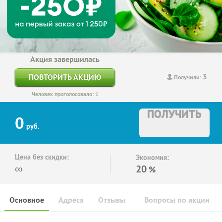
Акция завершилась
3
ПОВТОРИТЬ АКЦИЮ
Получили:
Человек проголосовало: 1
ПОЛУЧИТЬ
0
руб.
Цена без скидки:
Экономия:
∞
20
%
Основное
Адреса
Отзывы
Вопросы по акции