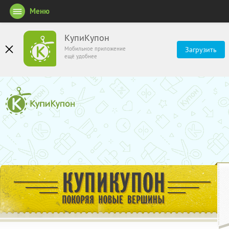
Меню
КупиКупон
Мобильное приложение
Загрузить
ещё удобнее