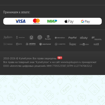
Принимаем к оплате:
2010-2026 © КупиКупон. Все права защищены.
Все права на товарный знак "КупиКупон" и на сайт www.kupikupon.ru принадлежат
OOO «Агентство цифровых решений» ИНН 7705523387, ОГРН 1127747063212