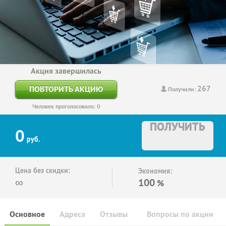
Акция завершилась
267
ПОВТОРИТЬ АКЦИЮ
Получили:
Человек проголосовало: 0
ПОЛУЧИТЬ
0
руб.
Цена без скидки:
Экономия:
∞
100
%
Основное
Адреса
Отзывы
Вопросы по акции