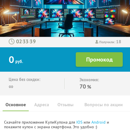
18
:
:
Получили:
0
руб.
Цена без скидки:
Экономия:
∞
70
%
Основное
Адреса
Отзывы
Вопросы по акции
Скачайте приложение КупиКупона для
IOS
или
Android
и
покажите купон с экрана смартфона. Это удобно :)