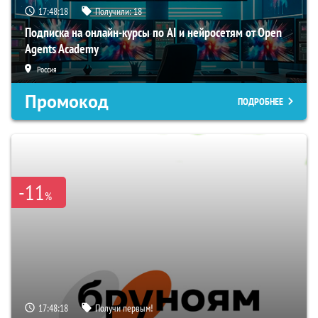
17:48:17
Получили:
18
Подписка на онлайн-курсы по AI и нейросетям от Open
Agents Academy
Россия
Промокод
ПОДРОБНЕЕ
-11
%
17:48:17
Получи первым!