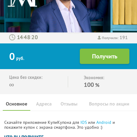
191
:
:
Получили:
0
руб.
Цена без скидки:
Экономия:
∞
100
%
Основное
Адреса
Отзывы
Вопросы по акции
Скачайте приложение КупиКупона для
IOS
или
Android
и
покажите купон с экрана смартфона. Это удобно :)