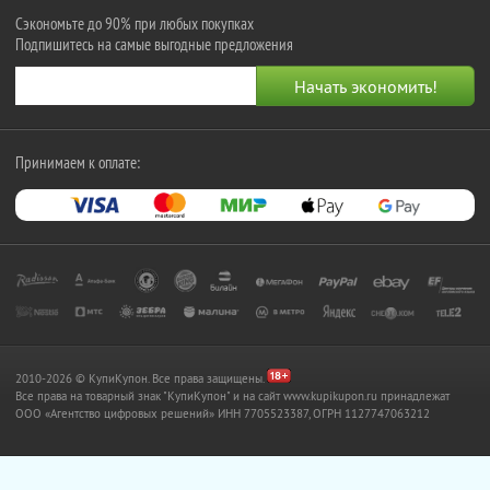
Сэкономьте до 90% при любых покупках
Подпишитесь на самые выгодные предложения
Принимаем к оплате:
2010-2026 © КупиКупон. Все права защищены.
Все права на товарный знак "КупиКупон" и на сайт www.kupikupon.ru принадлежат
OOO «Агентство цифровых решений» ИНН 7705523387, ОГРН 1127747063212