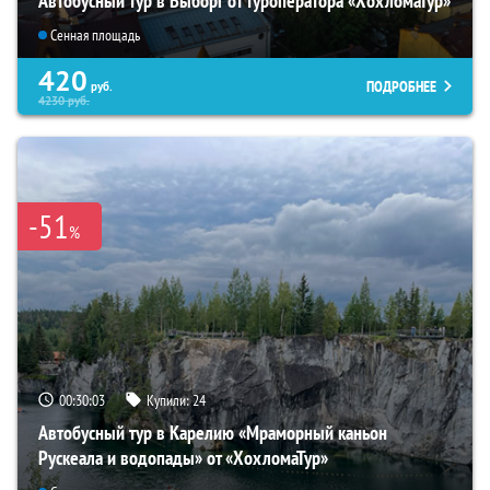
Автобусный тур в Выборг от туроператора «ХохломаТур»
Сенная площадь
420
ПОДРОБНЕЕ
руб.
4230
руб.
-51
%
00:30:02
Купили:
24
Автобусный тур в Карелию «Мраморный каньон
Рускеала и водопады» от «ХохломаТур»