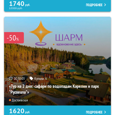
1740
ПОДРОБНЕЕ
руб.
13900
руб.
-50
%
00:30:02
Купили:
6
«Тур на 2 дня: сафари по водопадам Карелии и парк
“Рускеала"»
Достоевская
1620
ПОДРОБНЕЕ
руб.