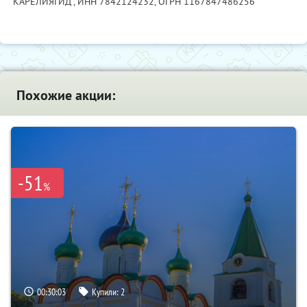
"КАРЕЛИЯГИД",
ИНН 7842124232
, ОГРН 1167847486256
Похожие акции:
-51
%
00:30:02
Купили:
2