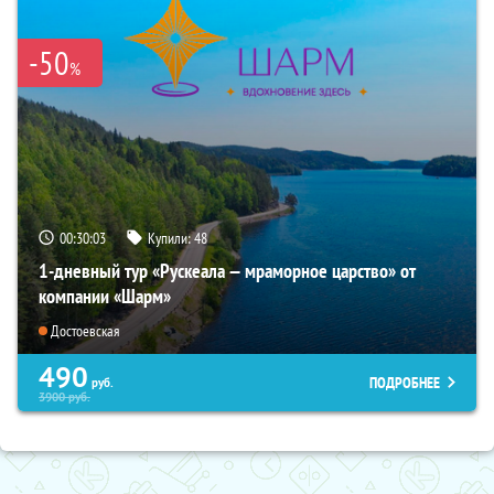
-50
%
00:30:02
Купили:
48
1-дневный тур «Рускеала — мраморное царство» от
компании «Шарм»
Достоевская
490
ПОДРОБНЕЕ
руб.
3900
руб.