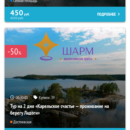
Сенная площадь
450
ПОДРОБНЕЕ
руб.
4550
руб.
-50
%
00:30:02
Купили:
39
Тур на 2 дня «Карельское счастье — проживание на
берегу Ладоги»
Достоевская