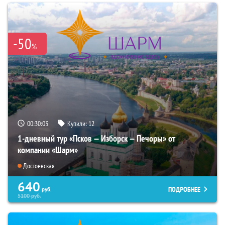
-50
%
00:30:02
Купили:
12
1-дневный тур «Псков — Изборск — Печоры» от
компании «Шарм»
Достоевская
640
ПОДРОБНЕЕ
руб.
5100
руб.