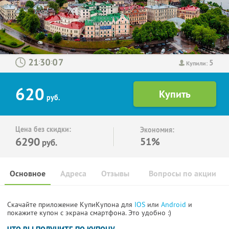
5
:
:
Купили:
620
руб.
Цена без скидки:
Экономия:
6290
51%
руб.
Основное
Адреса
Отзывы
Вопросы по акции
Скачайте приложение КупиКупона для
IOS
или
Android
и
покажите купон с экрана смартфона. Это удобно :)