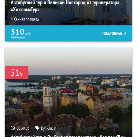
Автобусный тур в Великий Новгород от туроператора
«ХохломаТур»
Сенная площадь
510
ПОДРОБНЕЕ
руб.
5190
руб.
-51
%
00:30:02
Купили:
9