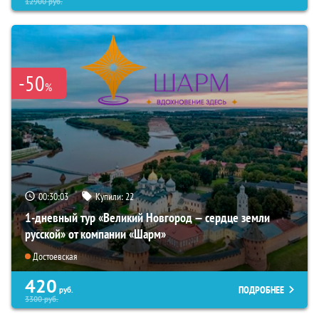
12900
руб.
-50
%
00:30:02
Купили:
22
1-дневный тур «Великий Новгород — сердце земли
русской» от компании «Шарм»
Достоевская
420
ПОДРОБНЕЕ
руб.
3300
руб.