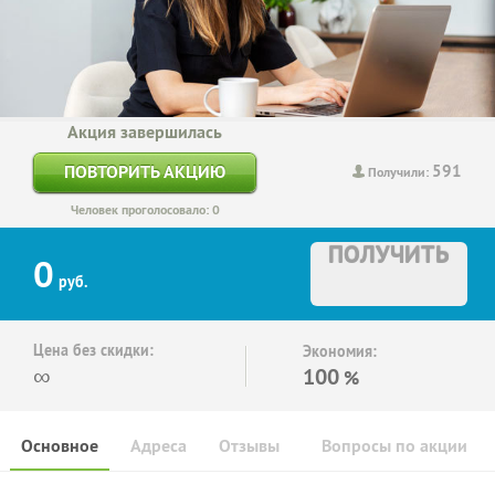
Акция завершилась
591
ПОВТОРИТЬ АКЦИЮ
Получили:
Человек проголосовало: 0
ПОЛУЧИТЬ
0
руб.
Цена без скидки:
Экономия:
∞
100
%
Основное
Адреса
Отзывы
Вопросы по акции