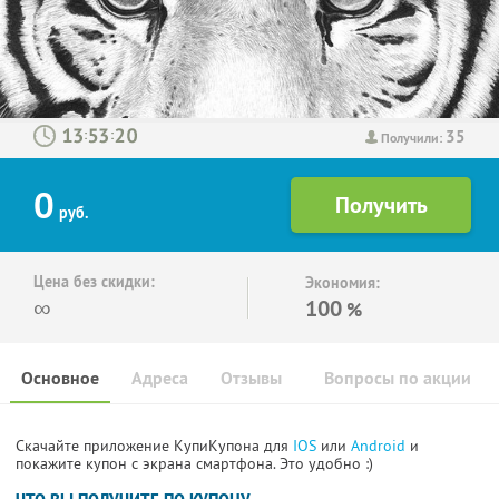
35
:
:
Получили:
0
руб.
Цена без скидки:
Экономия:
∞
100
%
Основное
Адреса
Отзывы
Вопросы по акции
Скачайте приложение КупиКупона для
IOS
или
Android
и
покажите купон с экрана смартфона. Это удобно :)