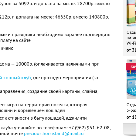
упон за 5092р. и доплата на месте: 28700р. вместо
212р. и доплата на месте: 46650р. вместо 140800р.
Отды
ные и праздники необходимо заранее подтвердить
пита
плату на сайте
Wi-F
ничено
от
3
дома — 10000р. (оплачивается наличными при
-30
й конный клуб
, где проходят мероприятия (за
правления, создание своей картины, слайма,
вест-игра на территории поселка, которая
Отды
нюшни и кормлением лошадей
3-ра
от
1
ст, активности в быту лошадей, аджилити
клуба уточняйте по телефонам:
+7 (962) 951-62-08,
нной почте
precious.horse.land@mail.ru