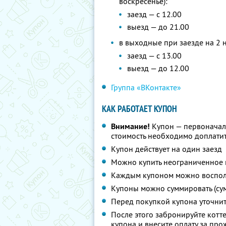
воскресенье):
заезд — с 12.00
выезд — до 21.00
в выходные при заезде на 2 н
заезд — с 13.00
выезд — до 12.00
Группа «ВКонтакте»
КАК РАБОТАЕТ КУПОН
Внимание!
Купон — первоначал
стоимость необходимо доплатить
Купон действует на один заезд
Можно купить неограниченное 
Каждым купоном можно восполь
Купоны можно суммировать (су
Перед покупкой купона уточни
После этого забронируйте котте
купона и внесите оплату за пр