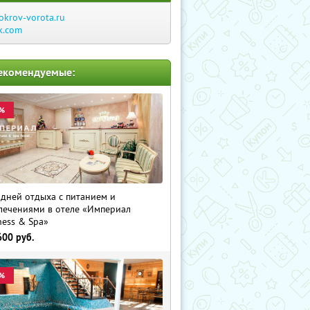
okrov-vorota.ru
k.com
екомендуемые:
%
 дней отдыха с питанием и
лечениями в отеле «Империал
ness & Spa»
600
руб.
%