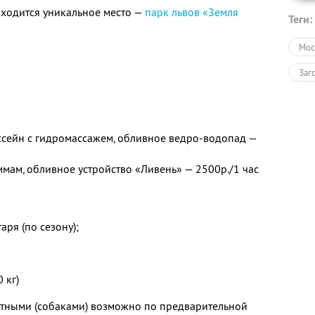
находится уникальное место —
парк львов «Земля
Теги:
Мос
Заг
ассейн с гидромассажем, обливное ведро-водопад —
ммам, обливное устройство «Ливень» — 2500р./1 час
ря (по сезону);
 кг)
тными (собаками) возможно по предварительной