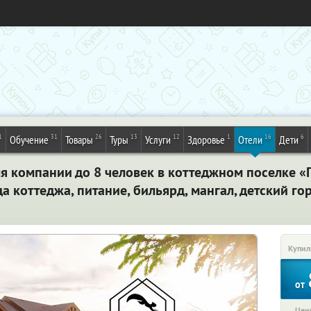
1
31
26
13
12
1
16
6
Обучение
Товары
Туры
Услуги
Здоровье
Отели
Дети
я компании до 8 человек в коттеджном поселке «
а коттеджа, питание, бильярд, мангал, детский го
Купил
от
Цена