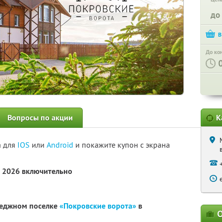
до
До ко
Вопросы по акции
К
а для
IOS
или
Android
и покажите купон с экрана
а 2026 включительно
теджном поселке
«Покровские ворота»
в
О