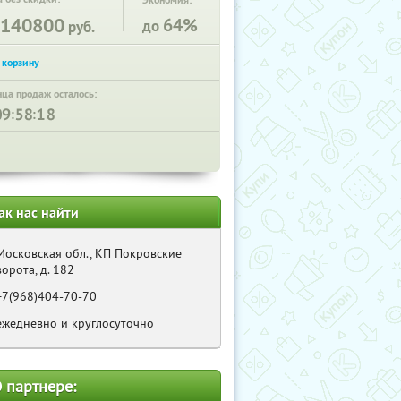
Экономия:
140800
64%
до
руб.
нца продаж осталось:
:
:
ак нас найти
Московская обл., КП Покровские
ворота, д. 182
+7(968)404-70-70
ежедневно и круглосуточно
 партнере: