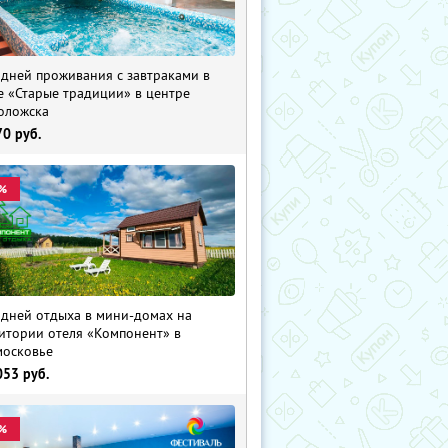
 дней проживания с завтраками в
е «Старые традиции» в центре
оложска
70
руб.
%
 дней отдыха в мини-домах на
итории отеля «Компонент» в
осковье
053
руб.
%