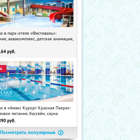
х в парк-отеле «Фестиваль»:
ние, аквакомплекс, детская анимация,
i
164
руб.
%
х в «Амакс Курорт ‎Красная Пахра»:
зовое питание, бассейн, сауна
890
руб.
Посмотреть популярные