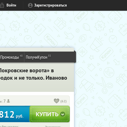
Войти
Зарегистрироваться
48
83
Промокоды
ПолучиКупон
Покровские ворота» в
родок и не только. Иваново
7
(62)
и:
812
руб.
 без скидки: