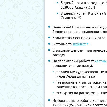
3 дня/2 ночи в выходные. К
52800р. Скидка 36%
8 дней/7 ночей. Купон за 8
Скидка 61%
Внимание!
При заезде в выход
бронирование и осуществить до
Количество мест по акции огра
В стоимость
входит:
Страховой депозит при аренде 
заезде)
На территории работает
частны
дополнительную плату):
различные художественные на
куклы/лошади из лыка
театральные игры, загадки, к
завершается посещением ко
экскурсия на ранчо, мини-кве
Информацию о работе конного 
+7 (906) 795-93-88
или электро