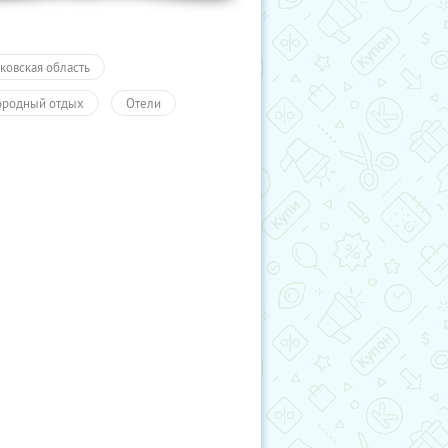
ковская область
ородный отдых
Отели