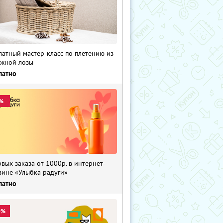
латный мастер-класс по плетению из
жной лозы
латно
%
рвых заказа от 1000р. в интернет-
зине «Улыбка радуги»
латно
0%