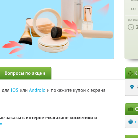
∞
До ко
Вопросы по акции
К
а для
IOS
или
Android
и покажите купон с экрана
О
е заказы в интернет-магазине косметики и
r
»