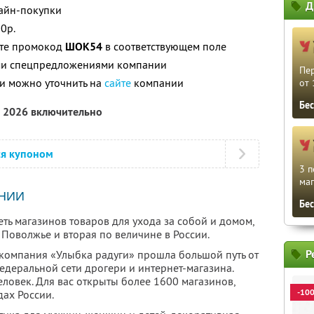
Д
лайн-покупки
0р.
ите промокод
ШОК54
в соответствующем поле
ими спецпредложениями компании
Пе
и можно уточнить на
сайте
компании
от 
Бе
а 2026 включительно
ся купоном
3 п
маг
НИИ
Бе
ть магазинов товаров для ухода за собой и домом,
Поволжье и вторая по величине в России.
Р
компания «Улыбка радуги» прошла большой путь от
едеральной сети дрогери и интернет-магазина.
ловек. Для вас открыты более 1600 магазинов,
-10
ах России.