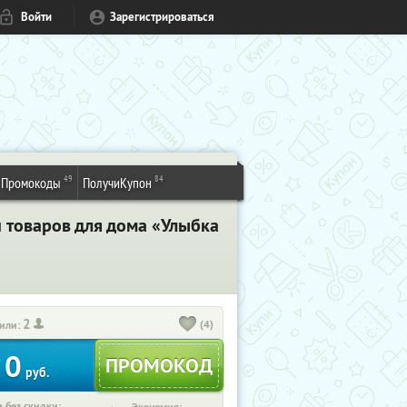
Войти
Зарегистрироваться
49
84
Промокоды
ПолучиКупон
 товаров для дома «Улыбка
2
(4)
или:
0
руб.
 без скидки: