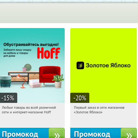
-15
%
-20
%
Любые товары во всей розничной
Первый заказ в сети магазинов
00:27:52
Получили:
83
00:27:52
Получи первым!
сети и интернет-магазине Hoff
«Золотое Яблоко»
Москва, 1-й Волоколамский проезд,
Россия
10с1
Промокод
Промокод