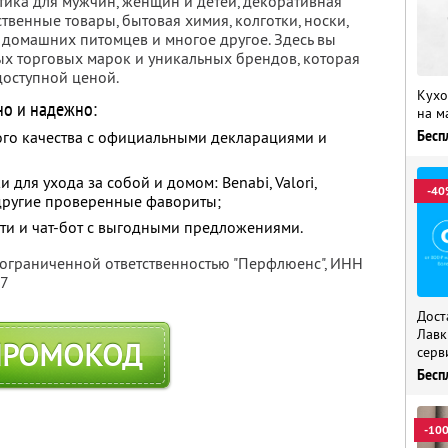
тика для мужчин, женщин и детей, декоративная
твенные товары, бытовая химия, колготки, носки,
я домашних питомцев и многое другое. Здесь вы
х торговых марок и уникальных брендов, которая
доступной ценой.
Кухо
но и надежно:
на м
Бесп
го качества с официальными декларациями и
для ухода за собой и домом: Benabi, Valori,
-40
и другие проверенные фавориты;
ти и чат-бот с выгодными предложениями.
 ограниченной ответственностью "Перфлюенс",
ИНН
57
Дост
Лавк
ПРОМОКОД
серв
Бесп
-10