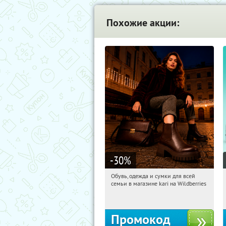
Похожие акции:
-30
%
Обувь, одежда и сумки для всей
00:27:52
Получили:
31
семьи в магазине kari на Wildberries
Россия
Промокод