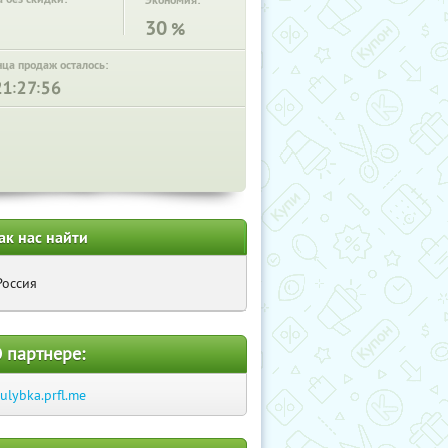
Экономия:
30
%
нца продаж осталось:
:
:
ак нас найти
Россия
 партнере:
-ulybka.prfl.me