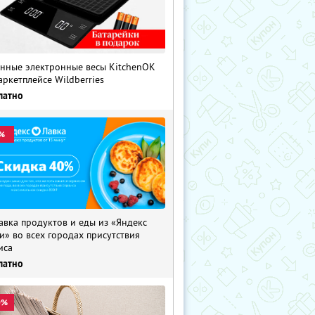
нные электронные весы KitchenOK
аркетплейсе Wildberries
латно
%
авка продуктов и еды из «Яндекс
и» во всех городах присутствия
иса
латно
0%