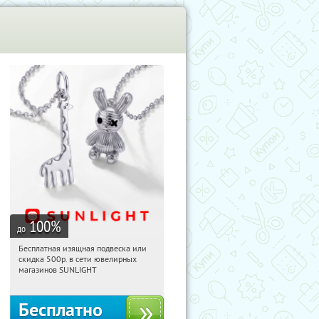
100
%
до
Бесплатная изящная подвеска или
00:27:52
Получили:
74
скидка 500р. в сети ювелирных
Россия
магазинов SUNLIGHT
Бесплатно