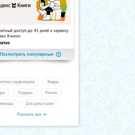
латный доступ до 45 дней к сервису
екс Книги»
латно
Посмотреть популярные
метика, парфюмерия
Товары
ары
Подарки
Разное
мокоды
Для дома и дачи
Показать все
учиКупон