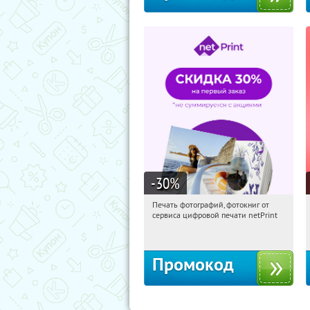
-30
%
Печать фотографий, фотокниг от
00:27:52
Получили:
4
сервиса цифровой печати netPrint
Россия
Промокод