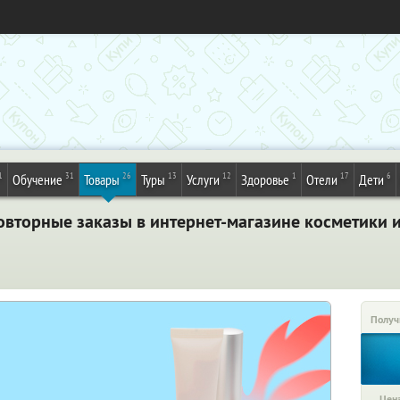
1
31
26
13
12
1
17
6
Обучение
Товары
Туры
Услуги
Здоровье
Отели
Дети
овторные заказы в интернет-магазине косметики и
Получ
Цена