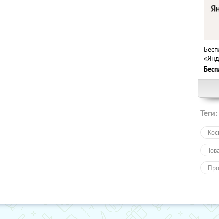
Бесп
«Янд
Бесп
Теги:
Кос
Тов
Про
Пол