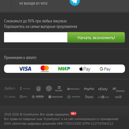
не выходя из чата:
Сэкономьте до 90% при любых покупках
Подпишитесь на самые выгодные предложения
Принимаем к оплате:
2010-2026 © КупиКупон. Все права защищены.
Все права на товарный знак "КупиКупон" и на сайт www.kupikupon.ru принадлежат
OOO «Агентство цифровых решений» ИНН 7705523387, ОГРН 1127747063212