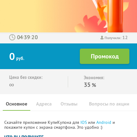
12
:
:
Получили:
0
руб.
Цена без скидки:
Экономия:
∞
35
%
Основное
Адреса
Отзывы
Вопросы по акции
Скачайте приложение КупиКупона для
IOS
или
Android
и
покажите купон с экрана смартфона. Это удобно :)