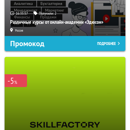
16:35:56
Получили:
2
Различные курсы от онлайн-академии «Эдюсон»
Россия
Промокод
ПОДРОБНЕЕ
-5
%