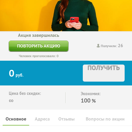
Акция завершилась
26
ПОВТОРИТЬ АКЦИЮ
Получили:
Человек проголосовало: 0
ПОЛУЧИТЬ
0
руб.
Цена без скидки:
Экономия:
∞
100
%
Основное
Адреса
Отзывы
Вопросы по акции