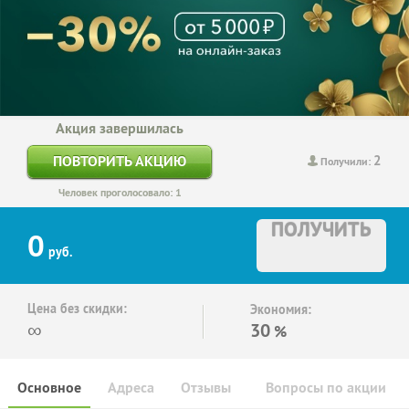
Акция завершилась
2
ПОВТОРИТЬ АКЦИЮ
Получили:
Человек проголосовало: 1
ПОЛУЧИТЬ
0
руб.
Цена без скидки:
Экономия:
∞
30
%
Основное
Адреса
Отзывы
Вопросы по акции