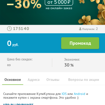
2
:
:
Получили:
0
руб.
Цена без скидки:
Экономия:
∞
30
%
Основное
Адреса
Отзывы
Вопросы по акции
Скачайте приложение КупиКупона для
IOS
или
Android
и
покажите купон с экрана смартфона. Это удобно :)