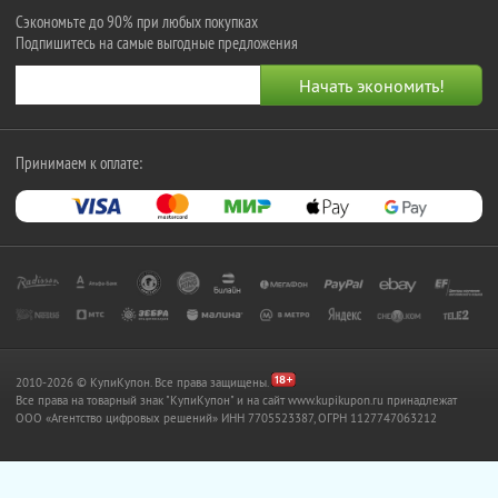
Сэкономьте до 90% при любых покупках
Подпишитесь на самые выгодные предложения
Принимаем к оплате:
2010-2026 © КупиКупон. Все права защищены.
Все права на товарный знак "КупиКупон" и на сайт www.kupikupon.ru принадлежат
OOO «Агентство цифровых решений» ИНН 7705523387, ОГРН 1127747063212