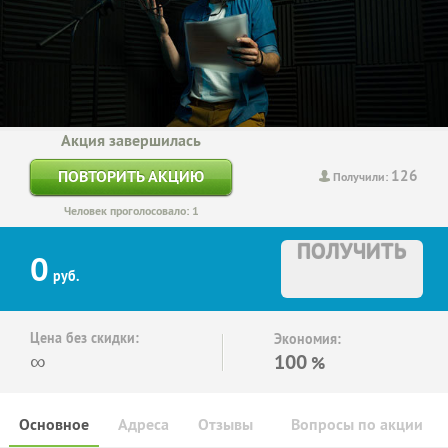
Акция завершилась
126
ПОВТОРИТЬ АКЦИЮ
Получили:
Человек проголосовало: 1
ПОЛУЧИТЬ
0
руб.
Цена без скидки:
Экономия:
∞
100
%
Основное
Адреса
Отзывы
Вопросы по акции