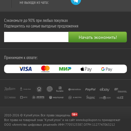
не выходя из чата:
Сэкономьте до 90% при любых покупках
Подпишитесь на самые выгодные предложения
Принимаем к оплате:
2010-2026 © КупиКупон. Все права защищены.
Все права на товарный знак "КупиКупон" и на сайт www.kupikupon.ru принадлежат
OOO «Агентство цифровых решений» ИНН 7705523387, ОГРН 1127747063212