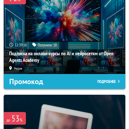
12:39:16
Получили:
18
Подписка на онлайн-курсы по AI и нейросетям от Open
Agents Academy
Россия
Промокод
ПОДРОБНЕЕ
53
%
до